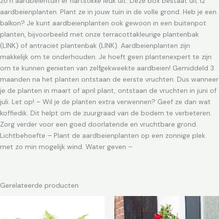
zo’n aardbeientuin er hartstikke leuk uit. Deze box bestaat uit 12
aardbeienplanten. Plant ze in jouw tuin in de volle grond. Heb je een
balkon? Je kunt aardbeienplanten ook gewoon in een buitenpot
planten, bijvoorbeeld met onze terracottakleurige plantenbak
(LINK) of antraciet plantenbak (LINK). Aardbeienplanten zijn
makkelijk om te onderhouden. Je hoeft geen plantenexpert te zijn
om te kunnen genieten van zelfgekweekte aardbeien! Gemiddeld 3
maanden na het planten ontstaan de eerste vruchten. Dus wanneer
je de planten in maart of april plant, ontstaan de vruchten in juni of
juli. Let op! – Wil je de planten extra verwennen? Geef ze dan wat
koffiedik. Dit helpt om de zuurgraad van de bodem te verbeteren.
Zorg verder voor een goed doorlatende en vruchtbare grond.
Lichtbehoefte – Plant de aardbeienplanten op een zonnige plek
met zo min mogelijk wind. Water geven –
Gerelateerde producten