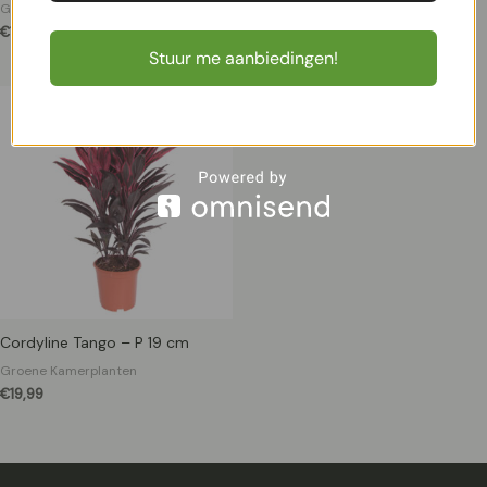
Groene Kamerplanten
Groene Kamerplanten
€
13,99
€
12,50
Stuur me aanbiedingen!
Cordyline Tango – P 19 cm
Groene Kamerplanten
€
19,99