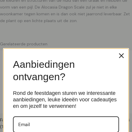
de kleuren en structuren van de huid van een draak en hebben de
vorm van een pijl. De Alocasia Dragon Scale zul je niet in elke
woonkamer tegen komen en is dan ook niet jaarrond leverbaar. Zet
de plant op een lichte plaats uit de zon.
Gerelateerde producten
Aanbiedingen
ontvangen?
Rond de feestdagen sturen we interessante
aanbiedingen, leuke ideeën voor cadeautjes
en om jezelf te verwennen!
Ficus Benjamina 'Twilight'
Sansevieria Trifasciata Laurentii
(Treurvijg) – P 17 cm
(Vrouwentong) P 14 cm