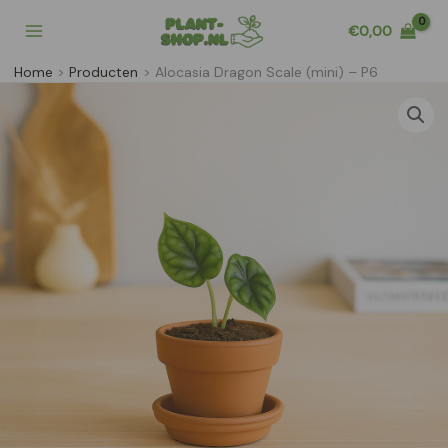
Ga
€
0,00
naar
de
Home
Producten
Alocasia Dragon Scale (mini) – P6
inhoud