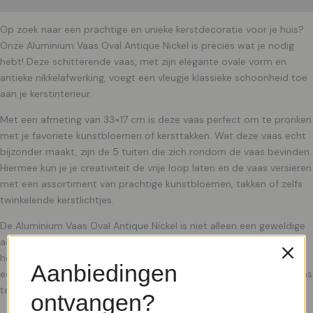
Op zoek naar een prachtige en unieke kerstdecoratie voor je huis?
Onze Aluminium Vaas Oval Antique Nickel is precies wat je nodig
hebt! Deze schitterende vaas, met zijn elegante ovale vorm en
antieke nikkelafwerking, voegt een vleugje klassieke schoonheid toe
aan je kerstinterieur.
Met een afmeting van 33×17 cm is deze vaas perfect om te pronken
met je favoriete kunstbloemen of kersttakken. Wat deze vaas echt
bijzonder maakt, zijn de 5 tuiten die zich rondom de vaas bevinden.
Hiermee kun je je creativiteit de vrije loop laten en de vaas versieren
met een assortiment van prachtige kunstbloemen, takken of zelfs
twinkelende kerstlichtjes.
De Aluminium Vaas Oval Antique Nickel is niet alleen een geweldige
aanvulling op je kerstdecor, maar ook een stijlvolle blikvanger die
het hele jaar door gebruikt kan worden. Zet hem in je woonkamer,
Aanbiedingen
eetkamer of hal, en geniet van de tijdloze schoonheid die deze vaas
te bieden heeft.
ontvangen?