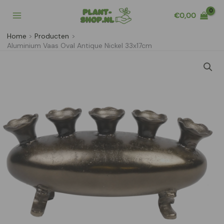
Ga
€
0,00
naar
de
Home
Producten
inhoud
Aluminium Vaas Oval Antique Nickel 33x17cm