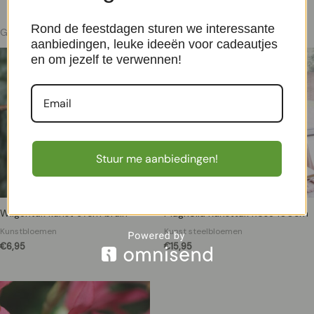
Rond de feestdagen sturen we interessante
Gerelateerde producten
aanbiedingen, leuke ideeën voor cadeautjes
en om jezelf te verwennen!
Stuur me aanbiedingen!
Wilgentak kunst 97cm bruin
Magnolia Kunsttak Rose 100cm
Kunstbloemen
Kunst steelbloemen
€
6,95
€
15,95