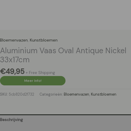
Bloemenvazen
,
Kunstbloemen
Aluminium Vaas Oval Antique Nickel
33x17cm
€
49,95
+ Free Shipping
Meer Info!
SKU:
5cb820d2f732
Categorieën:
Bloemenvazen
,
Kunstbloemen
Beschrijving
Aanvullende informatie