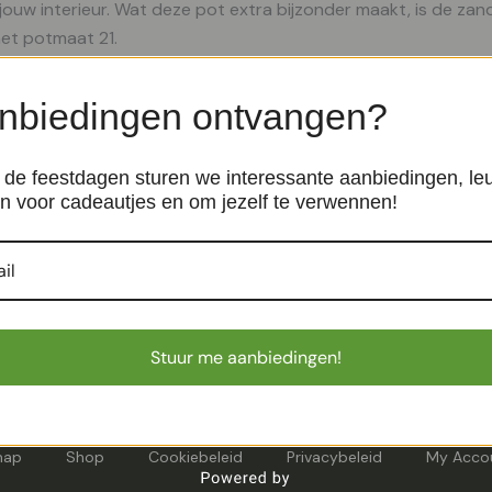
 jouw interieur. Wat deze pot extra bijzonder maakt, is de z
met potmaat 21.
nbiedingen ontvangen?
de feestdagen sturen we interessante aanbiedingen, le
n voor cadeautjes en om jezelf te verwennen!
17
Turijn – Roze/Zwart – P12
Binnenpotten
€
11,99
Stuur me aanbiedingen!
map
Shop
Cookiebeleid
Privacybeleid
My Acco