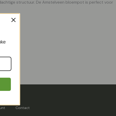
andachtige structuur. De Amstelveen bloempot is perfect voor
uke
unt
Contact