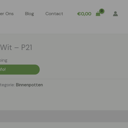
er Ons
Blog
Contact
€
0,00
Wit – P21
ping
fo!
tegorie:
Binnenpotten