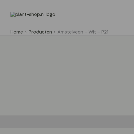
Ga
naar
de
inhoud
Home
Producten
Amstelveen – Wit – P21
Beschrijving