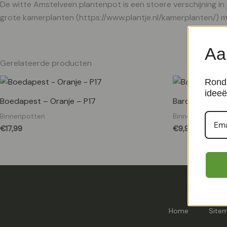
De witte Amstelveen plantenpot is een stoere verschijning in
grote kamerplanten (https://www.plantje.nl/kamerplanten/) 
Aa
Gerelateerde producten
Rond 
ideeë
Boedapest – Oranje – P17
Barcelona – P
Binnenpotten
Binnenpotten
€
17,99
€
9,99
Home
Site