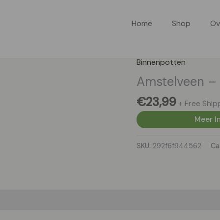
Home
Shop
Ov
Binnenpotten
Amstelveen – 
€
23,99
+ Free Ship
Meer In
SKU:
292f6f944562
Ca