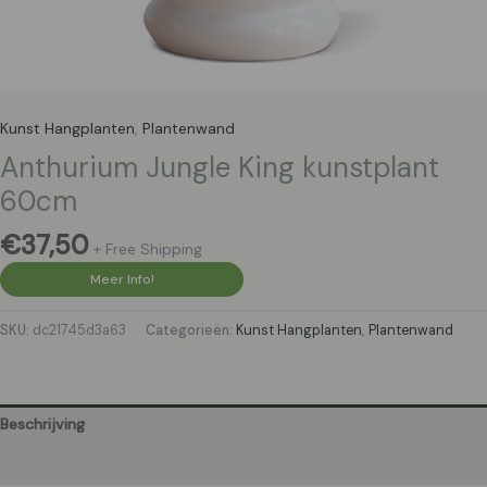
Kunst Hangplanten
,
Plantenwand
Anthurium Jungle King kunstplant
60cm
€
37,50
+ Free Shipping
Meer Info!
SKU:
dc21745d3a63
Categorieën:
Kunst Hangplanten
,
Plantenwand
Beschrijving
Aanvullende informatie