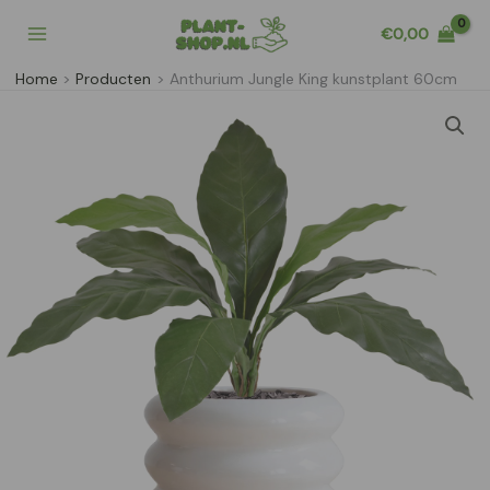
Ga
€
0,00
naar
de
Home
Producten
Anthurium Jungle King kunstplant 60cm
inhoud