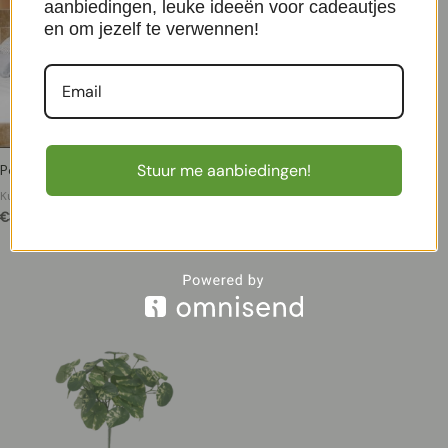
aanbiedingen, leuke ideeën voor cadeautjes
en om jezelf te verwennen!
Stuur me aanbiedingen!
Pothos kunstplant bont 20cm
Kunst Buxus Guirlande 180cm
UV Deluxe
Kunst Hangplanten
€
3,95
Kunst guirlandes
€
36,50