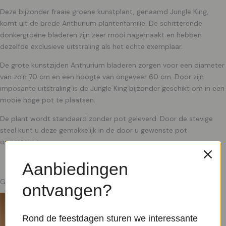
Deze bijzonder fraaie groene kunstplant, genaamd Jungle King,
komt uit de brede Anthurium plantenfamilie. De schitterende
donkergroene bladeren zijn zeer mooi nagemaakt en hebben
dezelfde exclusieve uitstraling als het echte exemplaar.
De grote kunstzijden Anthurium bladeren zorgen voor een diameter
van zo'n 70 cm en een hoogte van ongeveer 60 cm. Door zijn
imposante uitstraling is de Jungle King bijzonder geschikt om in een
mooie hoge pot te plaatsen.
De plant wordt standaard zonder pot geleverd. Door de stevige
steel kunt u deze gemakkelijk in de door u gewenste pot
opgestoken.
Aanbiedingen
Gerelateerde producten
ontvangen?
Rond de feestdagen sturen we interessante