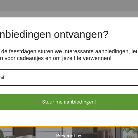
cm! De Areca kunstpalm, ook wel Goudpalm in de volksmond, is
t de Areca niet houdt van te veel en lang zonlicht. Ook moet u 
nbiedingen ontvangen?
t is verleden tijd met de Areca kunstpalm! Zoals u van Maxif
liefhebbers zonder groene vingers of voor families die veel re
de feestdagen sturen we interessante aanbiedingen, le
d in plastic binnenpot. De afgebeelde sierpotten zijn tevens
n voor cadeautjes en om jezelf te verwennen!
Stuur me aanbiedingen!