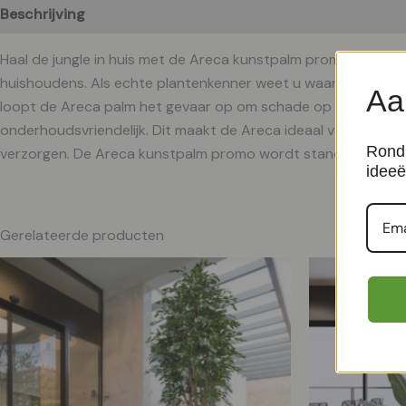
Beschrijving
Aanvullende informatie
Haal de jungle in huis met de Areca kunstpalm promo in 160 
huishoudens.
Als echte plantenkenner weet u waarschijnlijk da
Aa
loopt de Areca palm het gevaar op om schade op te lopen. Di
onderhoudsvriendelijk. Dit maakt de Areca ideaal voor planten
Rond 
verzorgen. De Areca kunstpalm promo wordt standaard gelever
ideeë
Gerelateerde producten