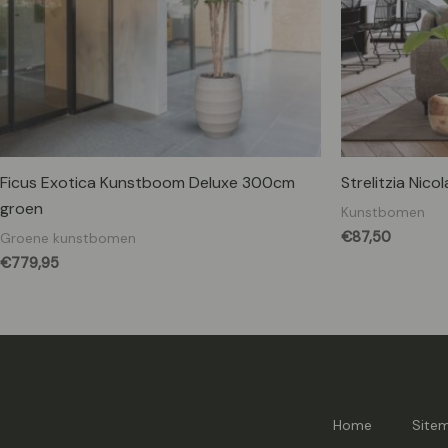
Ficus Exotica Kunstboom Deluxe 300cm
Strelitzia Nico
groen
Kunstbomen
€
87,50
Groene kunstbomen
€
779,95
Home
Site