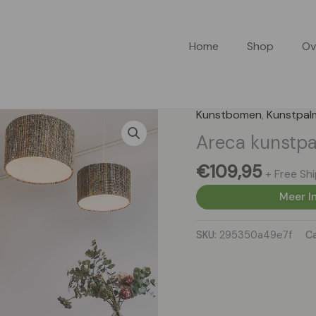
Home
Shop
Ov
Kunstbomen
,
Kunstpal
Areca kunstp
€
109,95
+ Free Sh
Meer In
SKU:
295350a49e7f
C