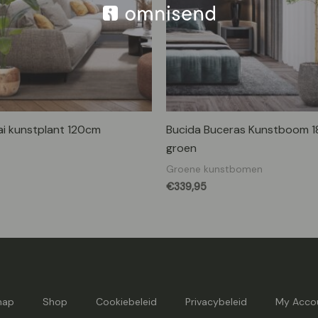
lai kunstplant 120cm
Bucida Buceras Kunstboom 
groen
Groene kunstbomen
€
339,95
map
Shop
Cookiebeleid
Privacybeleid
My Acco