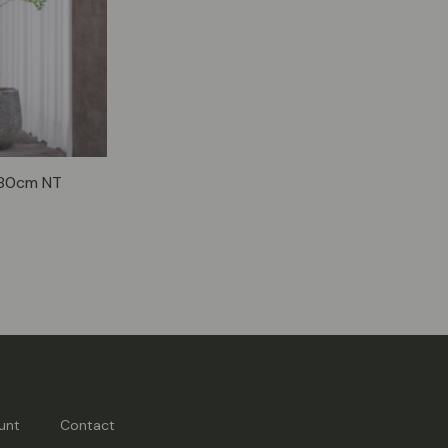
180cm NT
unt
Contact