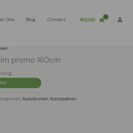
er Ons
Blog
Contact
€
0,00
men
alm promo 160cm
ipping
fo!
ategorieën:
Kunstbomen
,
Kunstpalmen