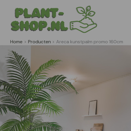
Ga
naar
de
inhoud
Home
Producten
Areca kunstpalm promo 160cm