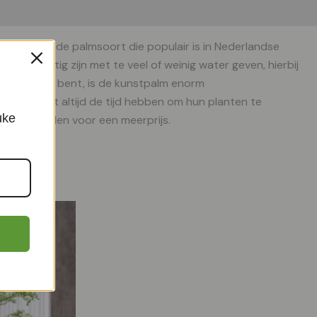
 een bekende palmsoort die populair is in Nederlandse
voorzichtig zijn met te veel of weinig water geven, hierbij
leur gewend bent, is de kunstpalm enorm
izen en niet altijd de tijd hebben om hun planten te
uke
 te bestellen voor een meerprijs.