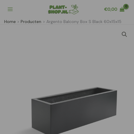
Ga
€
0,00
naar
de
Home
Producten
Argento Balcony Box S Black 60x15x15
inhoud