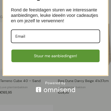
Rond de feestdagen sturen we interessante
aanbiedingen, leuke ideeën voor cadeautjes
Gerelateerde producten
en om jezelf te verwennen!
Stuur me aanbiedingen!
Terreno Cube 40 – Sand
Baq Dune Darcy Beige 41x37cm
Luxe plantenbakken
Luxe plantenbakken
€
165,95
€
99,95