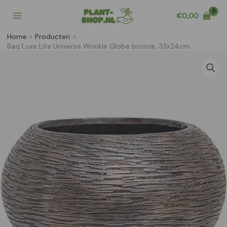
Ga
€
0,00
naar
de
Home
Producten
inhoud
Baq Luxe Lite Universe Wrinkle Globe bronze, 33x24cm