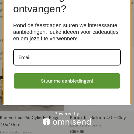
eigen unieke uitstraling. De plantenbakken zijn gemaakt van een met
ontvangen?
glasvezelversterkte kunststof of fiberclay. Deze materialen zijn zeer
sterk en tegelijkertijd licht van gewicht.
Rond de feestdagen sturen we interessante
aanbiedingen, leuke ideeën voor cadeautjes
en om jezelf te verwennen!
Gerelateerde producten
Stuur me aanbiedingen!
Baq Vertical Rib Cylinder Beige
Bordo Tall Balloon 40 – Clay
40x40cm
Luxe plantenbakken
€
159,95
Luxe plantenbakken