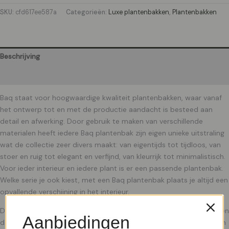
SKU:
cfd617ee587a
Categorieën:
Luxe plantenbakken
,
Plantenbakken
Beschrijving
Aanvullende informatie
Baq staat voor hoogwaardige kwaliteit plantenbakken, waar vanaf
het ontwerp tot en met de productie aandacht is besteed aan
detail en afwerking. Door gebruik te maken van verschillende
materialen heeft iedere Baq plantenbak zijn eigen unieke uitstraling
wat de collectie zeer divers maakt: van eigentijds tot tijdloos, van
stoer en ruig tot elegant en verfijnd, van kleurrijk tot minimalistisch.
Voor ieder interieur en iedere plant is er een passende plantenbak.
Welke serie je ook kiest, met een Baq plantenbak plaats je altijd een
opvallende verschijning in het interieur.
De Luxe Lite-collectie is samengesteld met aandacht voor detail en
Aanbiedingen
dat is te zien aan de prachtige afwerking. Elke plantenbak heeft zijn