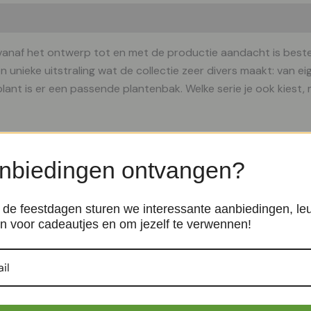
vanaf het ontwerp tot en met de productie aandacht is beste
 unieke uitstraling wat de collectie zeer divers maakt: van eige
e plant is er een passende plantenbak. Welke serie je ook kiest
l en dat is te zien aan de prachtige afwerking. Elke plantenba
. Deze materialen zijn zeer sterk en tegelijkertijd licht van g
nbiedingen ontvangen?
de feestdagen sturen we interessante aanbiedingen, le
n voor cadeautjes en om jezelf te verwennen!