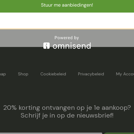
Stuur me aanbiedingen!
40 – Earth
Terreno Cube 30 – Clay
kken
Luxe plantenbakken
€
89,95
map
Shop
Cookiebeleid
Privacybeleid
My Acco
20% korting ontvangen op je 1e aankoop?
Schrijf je in op de nieuwsbrief!