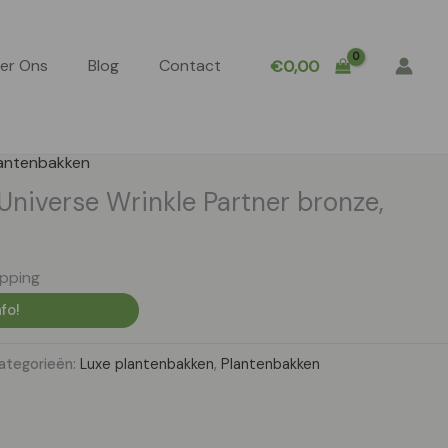
er Ons
Blog
Contact
€
0,00
antenbakken
Universe Wrinkle Partner bronze,
ipping
fo!
ategorieën:
Luxe plantenbakken
,
Plantenbakken