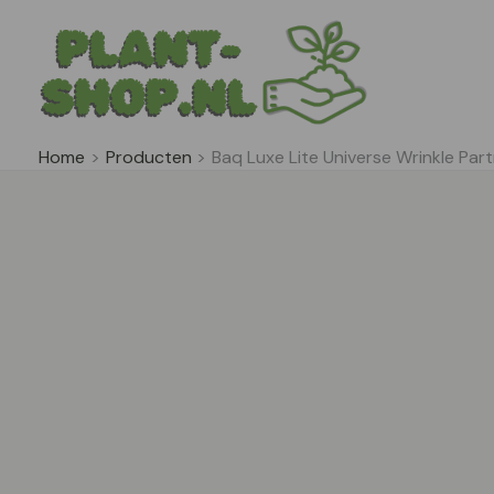
Ga
naar
de
inhoud
Home
Producten
Baq Luxe Lite Universe Wrinkle Pa