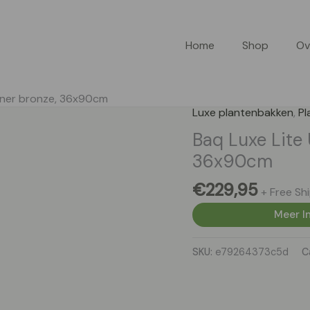
Home
Shop
Ov
rtner bronze, 36x90cm
Luxe plantenbakken
,
Pl
Baq Luxe Lite 
36x90cm
€
229,95
+ Free Sh
Meer In
SKU:
e79264373c5d
C