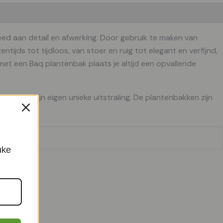
ed aan detail en afwerking. Door gebruik te maken van
ntijds tot tijdloos, van stoer en ruig tot elegant en verfijnd,
, met een Baq plantenbak plaats je altijd een opvallende
k heeft zijn eigen unieke uitstraling. De plantenbakken zijn
ewicht.
uke