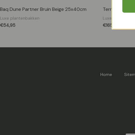
Baq Dune Partner Bruin Beige 25x40cm
Terreno Cube 
Luxe plantenbakken
Luxe plantenba
€
54,95
€
165,95
Home
Site