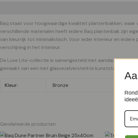
Beschrijving
Aanvullende informatie
Baq staat voor hoogwaardige kwaliteit plantenbakken, waar 
verschillende materialen heeft iedere Baq plantenbak zijn eigen
van kleurrijk tot minimalistisch. Voor ieder interieur en ieder
verschijning in het interieur.
De Luxe Lite-collectie is samengesteld met aandacht voor detai
gemaakt van een met glasvezelversterkte kunststof of fiberclay
Aa
Kleur:
Bronze
Rond 
ideeë
Gerelateerde producten