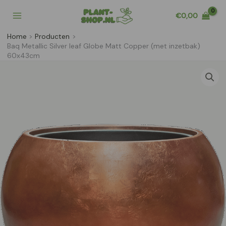
Ga
€
0,00
naar
de
Home
Producten
inhoud
Baq Metallic Silver leaf Globe Matt Copper (met inzetbak)
60x43cm