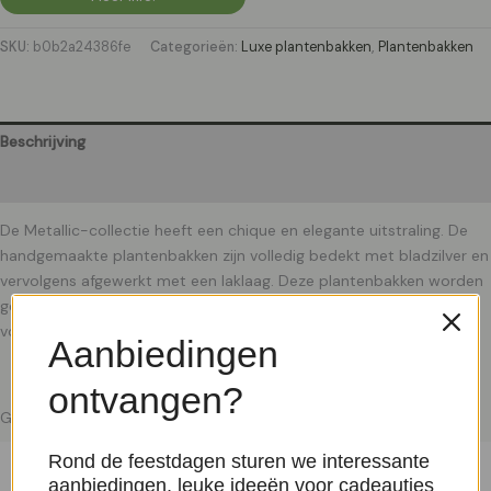
SKU:
b0b2a24386fe
Categorieën:
Luxe plantenbakken
,
Plantenbakken
Beschrijving
Aanvullende informatie
De Metallic-collectie heeft een chique en elegante uitstraling. De
handgemaakte plantenbakken zijn volledig bedekt met bladzilver en
vervolgens afgewerkt met een laklaag. Deze plantenbakken worden
geleverd inclusief een bijpassende waterdichte binnenbak, óf zijn
volledig waterdicht.
Aanbiedingen
ontvangen?
Gerelateerde producten
Rond de feestdagen sturen we interessante
aanbiedingen, leuke ideeën voor cadeautjes