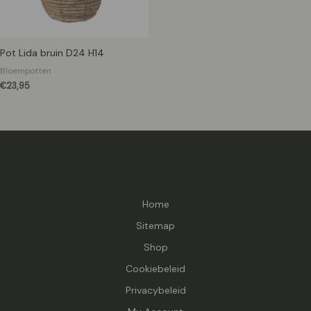
Pot Lida bruin D24 H14
Bloempotten
€
23,95
Home
Sitemap
Shop
Cookiebeleid
Privacybeleid