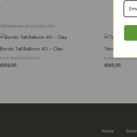
Gerelateerde producten
Bordo Tall Balloon 40 – Clay
Terreno Cube
Luxe plantenbakken
Luxe plantenba
€
159,95
€
165,95
Home
Site