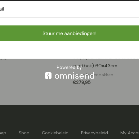
Stuur me aanbiedingen!
 40 – Sand
Baq Opus Hammered Globe G
kken
inzetbak) 60x43cm
Luxe plantenbakken
€
279,95
map
Shop
Cookiebeleid
Privacybeleid
My Acco