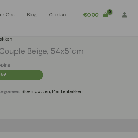
er Ons
Blog
Contact
€
0,00
akken
Couple Beige, 54x51cm
pping
fo!
tegorieën:
Bloempotten
,
Plantenbakken