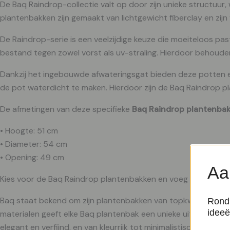
De Baq Raindrop-collectie valt op door zijn unieke structuur
plantenbakken zijn gemaakt van lichtgewicht fiberclay en zijn 
De Raindrop-serie is een veelzijdige keuze die moeiteloos pas
bestand tegen zowel vorst als uv-straling. Hierdoor behouden 
Dankzij het ingebouwde afwateringsgat bieden deze potten e
de pot waterdicht te maken. Hierdoor zijn de Baq Raindrop plan
De afmetingen van deze specifieke
Baq Raindrop plantenba
• Hoogte: 51 cm
• Diameter: 54 cm
• Opening: 49 cm
Aa
Kies voor de Baq Raindrop plantenbakken en voeg een vleugje 
Baq staat bekend om zijn plantenbakken van topkwaliteit, waar
Rond 
ideeë
materialen geeft elke Baq plantenbak een unieke uitstraling, w
elegant en verfijnd, en van kleurrijk tot minimalistisch.