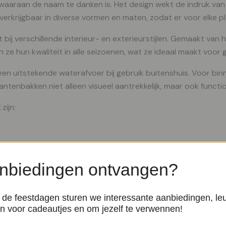
, waaraan de naam te danken is. Het design wekt de indruk va
verkrijgbaar in diverse vormen en maten, zodat er voor elke pl
t bij verschillende interieur- en exterieurstijlen. Gemaakt v
ze hun kwaliteit in alle seizoenen, wat ze ideaal maakt voor 
en uitstekende waterafvoer bij gebruik buitenshuis. Voor bi
tenbakken niet alleen visueel aantrekkelijk, maar ook function
k
zijn:
nbiedingen ontvangen?
natuurlijke elegantie toe aan jouw ruimte, met de zekerheid v
bij elk detail zorgvuldig is uitgewerkt, van het eerste ontwe
de feestdagen sturen we interessante aanbiedingen, le
n voor cadeautjes en om jezelf te verwennen!
aardoor de collectie een brede variatie biedt: van modern en e