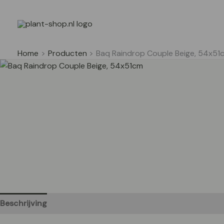
Ga
naar
de
inhoud
Home
Producten
Baq Raindrop Couple Beige, 54x51
Beschrijving
Aanvullende informatie