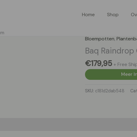
Home
Shop
Ov
cm
Bloempotten
,
Plantenb
Baq Raindrop 
€
179,95
+ Free Shi
Meer In
SKU:
c181d2dab548
Ca