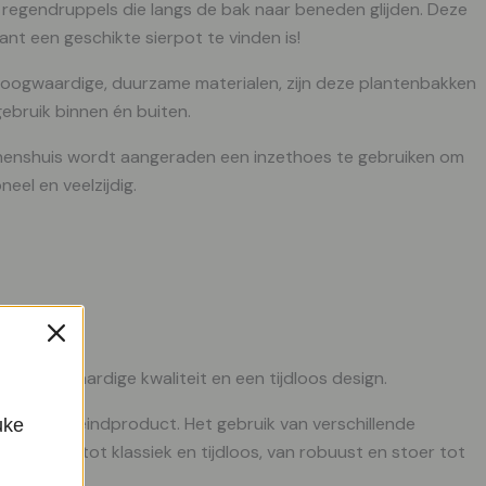
n regendruppels die langs de bak naar beneden glijden. Deze
ant een geschikte sierpot te vinden is!
an hoogwaardige, duurzame materialen, zijn deze plantenbakken
gebruik binnen én buiten.
nnenshuis wordt aangeraden een inzethoes te gebruiken om
eel en veelzijdig.
an hoogwaardige kwaliteit en een tijdloos design.
rp tot het eindproduct. Het gebruik van verschillende
uke
igentijds tot klassiek en tijdloos, van robuust en stoer tot