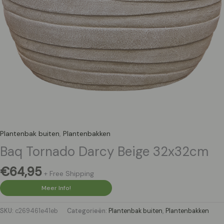
Plantenbak buiten
,
Plantenbakken
Baq Tornado Darcy Beige 32x32cm
€
64,95
+ Free Shipping
Meer Info!
SKU:
c269461e41eb
Categorieën:
Plantenbak buiten
,
Plantenbakken