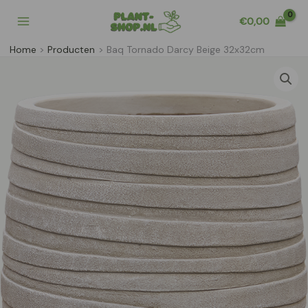
Ga
€
0,00
naar
de
Home
Producten
Baq Tornado Darcy Beige 32x32cm
inhoud