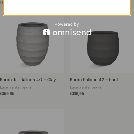
Gerelateerde producten
Bordo Tall Balloon 40 – Clay
Bordo Balloon 42 – Earth
Luxe plantenbakken
Luxe plantenbakken
€
159,95
€
139,95