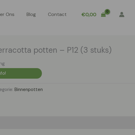
er Ons
Blog
Contact
€
0,00
rracotta potten – P12 (3 stuks)
ing
fo!
egorie:
Binnenpotten