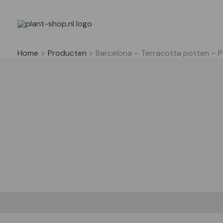
Ga
naar
de
inhoud
Home
Producten
Barcelona – Terracotta potten – P1
Beschrijving