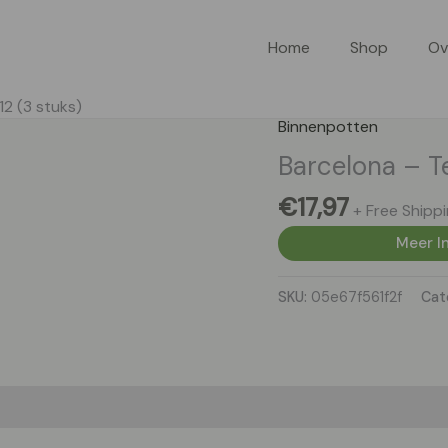
Home
Shop
Ov
2 (3 stuks)
Binnenpotten
Barcelona – Te
€
17,97
+ Free Shipp
Meer In
SKU:
05e67f561f2f
Cat