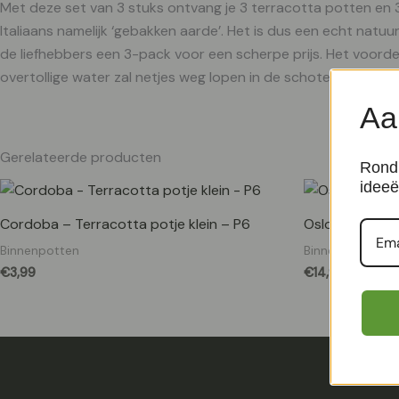
Met deze set van 3 stuks ontvang je 3 terracotta potten en 3
Italiaans namelijk ‘gebakken aarde’. Het is dus een echt natuu
de liefhebbers een 3-pack voor een scherpe prijs. Het voorde
overtollige water zal netjes weg lopen in de schotel. Hierdoo
Aa
Gerelateerde producten
Rond 
ideeë
Cordoba – Terracotta potje klein – P6
Oslo Wit – P21
Binnenpotten
Binnenpotten
€
3,99
€
14,99