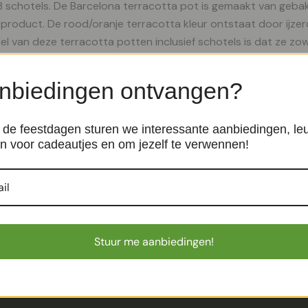
 schotels. De Barcelona terracotta pot is gemaakt van gebakke
rproduct. De rood/oranje terracotta kleur ontstaat door ijzerd
el van deze terracotta potten inclusief schotels is dat ze zo
r kun je dus nooit teveel water geven. Deze terracotta pot is 
nbiedingen ontvangen?
de feestdagen sturen we interessante aanbiedingen, le
n voor cadeautjes en om jezelf te verwennen!
Lissabon – Naturel/Wit – P21
Binnenpotten
€
16,99
Stuur me aanbiedingen!