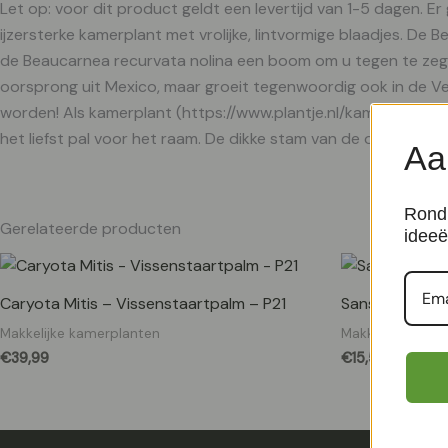
Let op: voor dit product geldt een levertijd van 1-5 dagen. E
ijzersterke kamerplant met vrolijke, lintvormige blaadjes. D
de Beaucarnea recurvata nolina een boom om u tegen te zegg
oorsprong uit Mexico, maar groeit tegenwoordig ook in de Ver
worden! Als kamerplant (https://www.plantje.nl/kamerplanten
het liefst pal voor het raam. De dikke stam van de olifantspoo
Aa
Rond 
Gerelateerde producten
ideeë
Caryota Mitis – Vissenstaartpalm – P21
Sansevieria Cyl
Makkelijke kamerplanten
Makkelijke kame
€
39,99
€
15,50