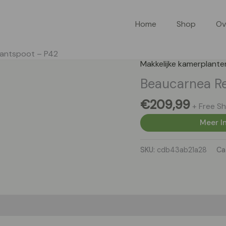
Home
Shop
Ov
fantspoot – P42
Makkelijke kamerplante
Beaucarnea Re
€
209,99
+ Free Sh
Meer In
SKU:
cdb43ab21a28
Ca