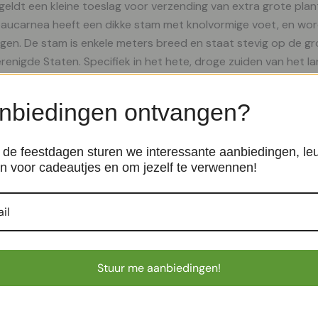
r geldt een kleine toeslag voor verzending van extra grote pla
e Beaucarnea heeft een dikke stam met knolvormige voet, en wo
en. De stam is enkele meters breed en staat stevig op de gr
enigde Staten. Specifiek in het hete, droge zuiden van het la
/) is de Beaucarnea recurvata nolina dan ook goed bestand t
t is er niet voor niks. Deze is bedoeld om water in
nbiedingen ontvangen?
de feestdagen sturen we interessante aanbiedingen, le
n voor cadeautjes en om jezelf te verwennen!
indrica Straight – P12
Peperomia Obtusifolia – P12
rplanten
Makkelijke kamerplanten
€
10,99
Stuur me aanbiedingen!