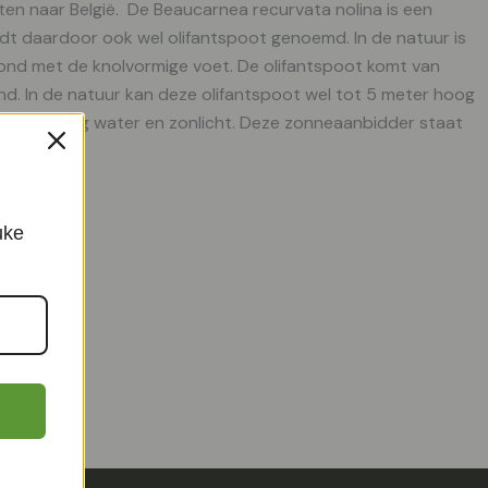
nten naar België. De Beaucarnea recurvata nolina is een
rdt daardoor ook wel olifantspoot genoemd. In de natuur is
ond met de knolvormige voet. De olifantspoot komt van
nd. In de natuur kan deze olifantspoot wel tot 5 meter hoog
egen weinig water en zonlicht. Deze zonneaanbidder staat
uke