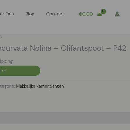
er Ons
Blog
Contact
€
0,00
n
curvata Nolina – Olifantspoot – P42
ipping
fo!
tegorie:
Makkelijke kamerplanten