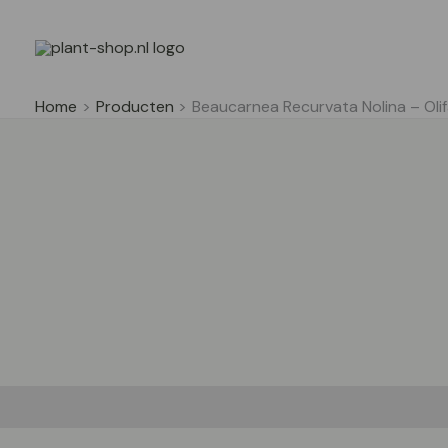
Ga
naar
de
inhoud
Home
Producten
Beaucarnea Recurvata Nolina – Oli
Beschrijving