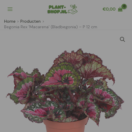
Ga
€
0,00
naar
de
Home
Producten
inhoud
Begonia Rex 'Macarena' (Bladbegonia) – P 12 cm