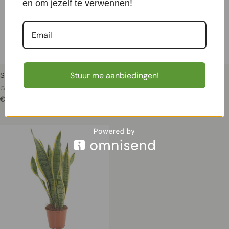
en om jezelf te verwennen!
Stuur me aanbiedingen!
Stephania Erecta
Sprookjesboom P 12 cm
Groene Kamerplanten
Groene Kamerplanten
€
29,99
€
14,99