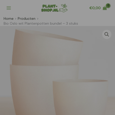
Ga
€
0,00
naar
de
Home
Producten
inhoud
Bio Oslo wit Plantenpotten bundel – 3 stuks