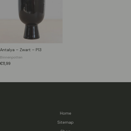
Antalya – Zwart – P13
Binnenpotten
€
11,99
Home
Sitemap