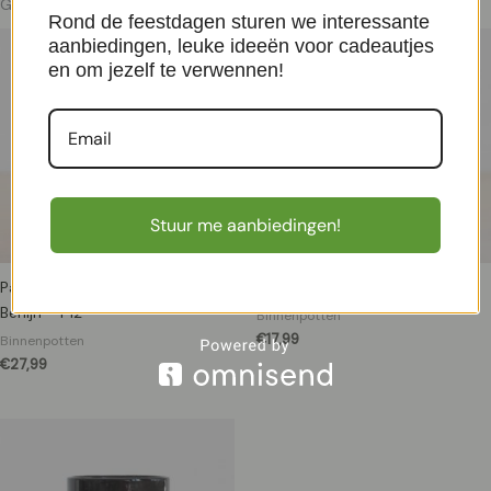
Gerelateerde producten
Rond de feestdagen sturen we interessante
aanbiedingen, leuke ideeën voor cadeautjes
en om jezelf te verwennen!
Stuur me aanbiedingen!
Paddenstoel plantenpot –
Boedapest – Oranje – P17
Berlijn – P12
Binnenpotten
€
17,99
Binnenpotten
€
27,99