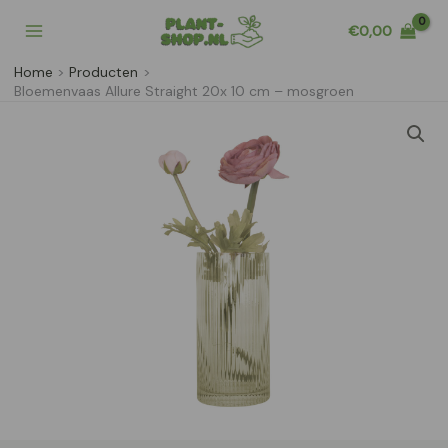
Ga
€
0,00
naar
de
Home
Producten
inhoud
Bloemenvaas Allure Straight 20x 10 cm – mosgroen