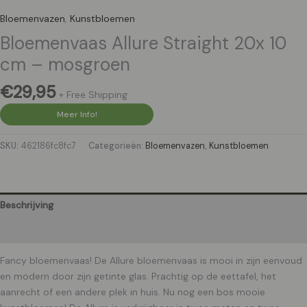
Bloemenvazen
,
Kunstbloemen
Bloemenvaas Allure Straight 20x 10
cm – mosgroen
€
29,95
+ Free Shipping
Meer Info!
SKU:
462186fc8fc7
Categorieën:
Bloemenvazen
,
Kunstbloemen
Beschrijving
Aanvullende informatie
Fancy bloemenvaas! De Allure bloemenvaas is mooi in zijn eenvoud
en modern door zijn getinte glas. Prachtig op de eettafel, het
aanrecht of een andere plek in huis. Nu nog een bos mooie