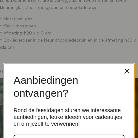
kunstbloemen! De Allure is verkrijgbaar in twee maten en twee
kleuren glas. Zoals mosgroen en chocoladebruin.
* Materiaal: glas
* Kleur: mosgroen
* Afmeting: h20 x d10 cm
* Ook leverbaar in de kleur chocoladebruin en in de afmeting h30 x
d12 cm
Gerelateerde producten
Aanbiedingen
ontvangen?
Rond de feestdagen sturen we interessante
aanbiedingen, leuke ideeën voor cadeautjes
en om jezelf te verwennen!