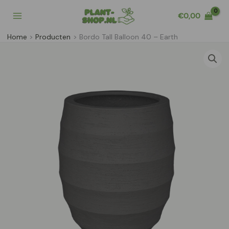
Ga
€
0,00
naar
de
Home
Producten
Bordo Tall Balloon 40 – Earth
inhoud