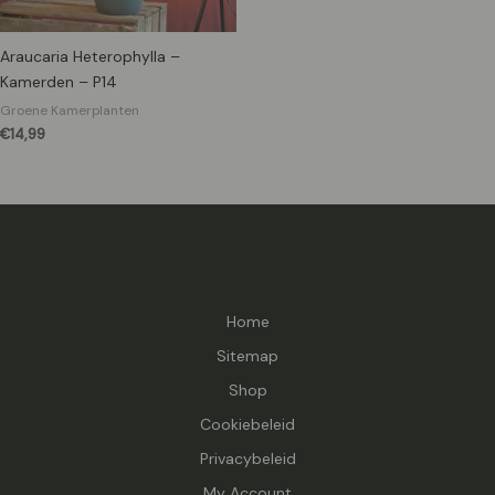
Araucaria Heterophylla –
Kamerden – P14
Groene Kamerplanten
€
14,99
Home
Sitemap
Shop
Cookiebeleid
Privacybeleid
My Account