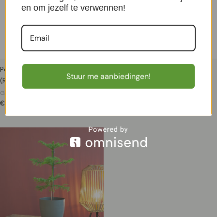
en om jezelf te verwennen!
Peperomia Caperata lilian
Alocasia Stingray – P 12 cm
Stuur me aanbiedingen!
(Rattenstaartje) – P 12 cm
Groene Kamerplanten
€
11,99
Groene Kamerplanten
€
9,99