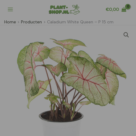
Ga
€
0,00
naar
de
Home
Producten
Caladium White Queen – P 15 cm
inhoud