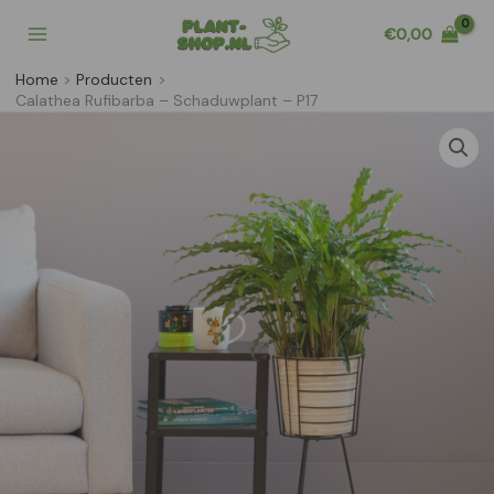
Ga
€
0,00
naar
de
Home
Producten
inhoud
Calathea Rufibarba – Schaduwplant – P17