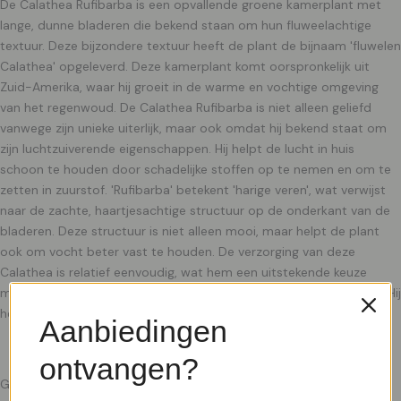
De Calathea Rufibarba is een opvallende groene kamerplant met
lange, dunne bladeren die bekend staan om hun fluweelachtige
textuur. Deze bijzondere textuur heeft de plant de bijnaam 'fluwelen
Calathea' opgeleverd. Deze kamerplant komt oorspronkelijk uit
Zuid-Amerika, waar hij groeit in de warme en vochtige omgeving
van het regenwoud. De Calathea Rufibarba is niet alleen geliefd
vanwege zijn unieke uiterlijk, maar ook omdat hij bekend staat om
zijn luchtzuiverende eigenschappen. Hij helpt de lucht in huis
schoon te houden door schadelijke stoffen op te nemen en om te
zetten in zuurstof. 'Rufibarba' betekent 'harige veren', wat verwijst
naar de zachte, haartjesachtige structuur op de onderkant van de
bladeren. Deze structuur is niet alleen mooi, maar helpt de plant
ook om vocht beter vast te houden. De verzorging van deze
Calathea is relatief eenvoudig, wat hem een uitstekende keuze
maakt voor zowel beginners als meer ervaren plantenliefhebbers. Hij
heeft een voorkeur voor een plekje in
Aanbiedingen
ontvangen?
Gerelateerde producten