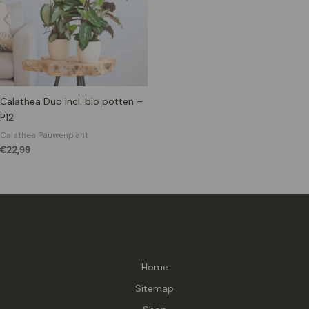
Calathea Duo incl. bio potten –
P12
Calathea Pauwenplant
€
22,99
Home
Sitemap