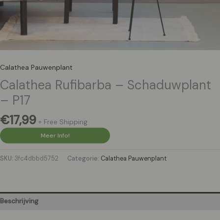
Calathea Pauwenplant
Calathea Rufibarba – Schaduwplant
– P17
€
17,99
+ Free Shipping
Meer Info!
SKU:
3fc4dbbd5752
Categorie:
Calathea Pauwenplant
Beschrijving