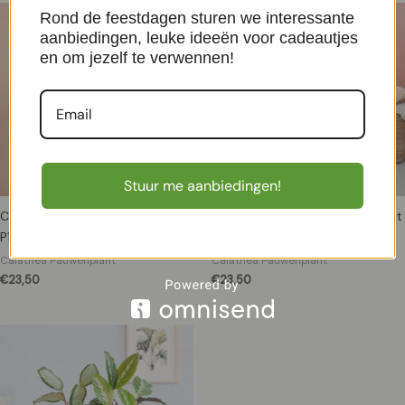
Rond de feestdagen sturen we interessante
aanbiedingen, leuke ideeën voor cadeautjes
en om jezelf te verwennen!
Stuur me aanbiedingen!
Calathea Zebrina – Zebraplant –
Calathea Ornata – Pauwenplant
P19
– P19
Calathea Pauwenplant
Calathea Pauwenplant
€
23,50
€
23,50