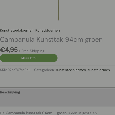
Kunst steelbloemen
,
Kunstbloemen
Campanula Kunsttak 94cm groen
€
4,95
+ Free Shipping
Meer Info!
SKU:
92ac707cc9d1
Categorieën:
Kunst steelbloemen
,
Kunstbloemen
Beschrijving
Aanvullende informatie
De
Campanula kunsttak 94cm – groen
is een stijlvolle en