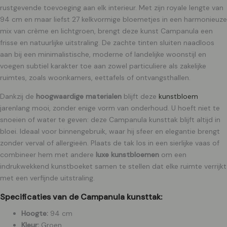
rustgevende toevoeging aan elk interieur. Met zijn royale lengte van
94 cm en maar liefst 27 kelkvormige bloemetjes in een harmonieuze
mix van crème en lichtgroen, brengt deze kunst Campanula een
frisse en natuurlijke uitstraling. De zachte tinten sluiten naadloos
aan bij een minimalistische, moderne of landelijke woonstijl en
voegen subtiel karakter toe aan zowel particuliere als zakelijke
ruimtes, zoals woonkamers, eettafels of ontvangsthallen.
Dankzij de
hoogwaardige materialen
blijft deze
kunstbloem
jarenlang mooi, zonder enige vorm van onderhoud. U hoeft niet te
snoeien of water te geven: deze Campanula kunsttak blijft altijd in
bloei. Ideaal voor binnengebruik, waar hij sfeer en elegantie brengt
zonder verval of allergieën. Plaats de tak los in een sierlijke vaas of
combineer hem met andere
luxe kunstbloemen
om een
indrukwekkend kunstboeket samen te stellen dat elke ruimte verrijkt
met een verfijnde uitstraling.
Specificaties van de Campanula kunsttak:
Hoogte:
94 cm
Kleur:
Groen