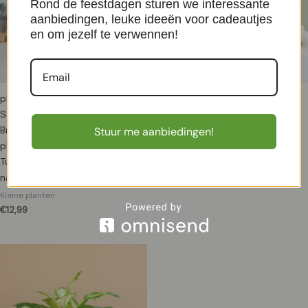
Rond de feestdagen sturen we interessante
aanbiedingen, leuke ideeën voor cadeautjes
en om jezelf te verwennen!
plantje.nl Kustmammoetboom,
plantje.nl Schefflera op
Sequoia Sempervirens,
Lavasteen, Lavasteen, Groen,
Brievenbusboompje, Kleine
Easy Care
Stuur me aanbiedingen!
planten, Plant cadeau,
Kleine planten
Tuinplanten, Groen, Groene
€
21,50
naalden, Kan 2000 jaar
Kleine planten
€
12,99