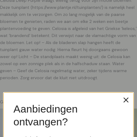
Celosia Deep Purple vraagt weinig terug voor zijn mooie bloemen.
Deze tuinplant (https://www.plantje.nl/tuinplanten/) is namelijk heel
makkelijk om te verzorgen. Om zo lang mogelijk van de paarse
bloemen te genieten, raden we aan om elke 2 weken een beetje
plantenvoeding te geven. Celosia is afgeleid van het Griekse ‘keleos,’
wat ‘brandend’ betekent. Dit verwijst naar de vlamachtige vorm van
de bloemen. Let op! – Als de bladeren slap hangen heeft de
tuinplant gauw water nodig. Hierna fleurt hij doorgaans gewoon
weer op! Licht – De standplaats maakt weinig uit: de Celosia kan
zowel op een zonnige plek als in de halfschaduw staan. Water
geven – Geef de Celosia regelmatig water, zeker tijdens warme
perioden. Zorg ervoor dat de kluit niet uitdroogt.
Gerelateerde producten
Aanbiedingen
ontvangen?