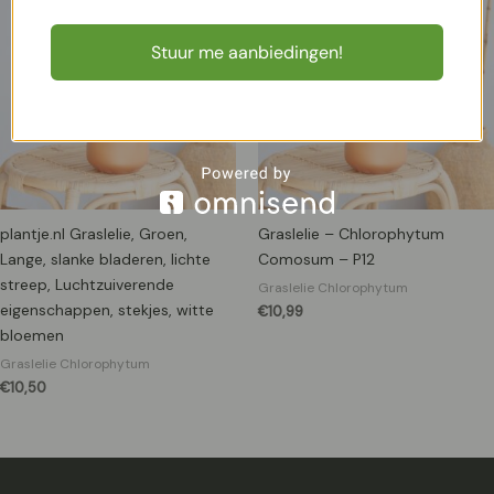
Stuur me aanbiedingen!
plantje.nl Graslelie, Groen,
Graslelie – Chlorophytum
Lange, slanke bladeren, lichte
Comosum – P12
streep, Luchtzuiverende
Graslelie Chlorophytum
eigenschappen, stekjes, witte
€
10,99
bloemen
Graslelie Chlorophytum
€
10,50