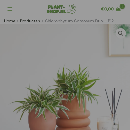
Ga
€
0,00
naar
de
Home
Producten
Chlorophytum Comosum Duo – P12
inhoud