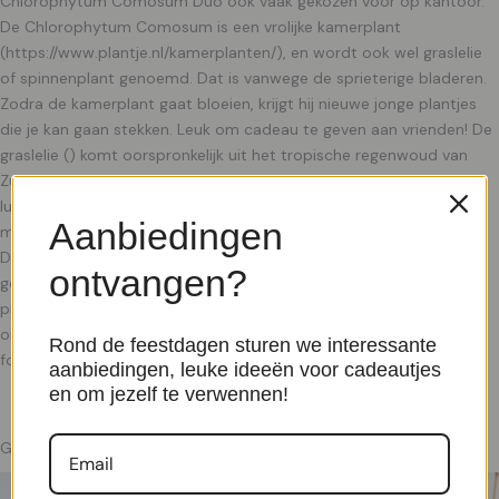
Chlorophytum Comosum Duo ook vaak gekozen voor op kantoor.
De Chlorophytum Comosum is een vrolijke kamerplant
(https://www.plantje.nl/kamerplanten/), en wordt ook wel graslelie
of spinnenplant genoemd. Dat is vanwege de sprieterige bladeren.
Zodra de kamerplant gaat bloeien, krijgt hij nieuwe jonge plantjes
die je kan gaan stekken. Leuk om cadeau te geven aan vrienden! De
graslelie () komt oorspronkelijk uit het tropische regenwoud van
Zuid-Afrika. Het is een frisse groene kamerplant die vanwege de
luchtzuiverende kwaliteiten erg populair is. Onze tip is om altijd
Aanbiedingen
meerdere graslelies bij elkaar te zetten. Vandaar dit handige duo.
Dit staat niet alleen mooi, maar is ook nog eens goed voor een
ontvangen?
gezonde lucht. De NASA heeft onderzoek gedaan naar de
prestaties van de Chlorophytum en de kamerplant haalt zo
ongeveer 95% van benzeen, koolmonoxide, nitraten en
Rond de feestdagen sturen we interessante
formaldehyde uit
aanbiedingen, leuke ideeën voor cadeautjes
en om jezelf te verwennen!
Gerelateerde producten