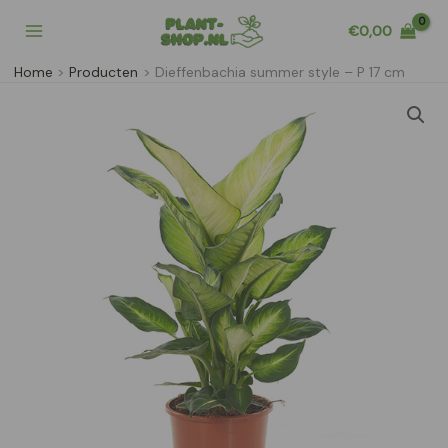
Ga
€
0,00
naar
de
Home
Producten
Dieffenbachia summer style – P 17 cm
inhoud