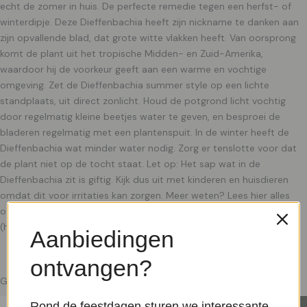
echt de zomer in huis. De perfecte remedie tegen een herfst- of
winterdipje. Deze Dieffenbachia heeft zijn nickname te danken aan
zijn opvallende blad, dat grote witte vlakken heeft. Van oorsprong
komt de plant uit het tropische Midden- en Zuid-Amerika,
waardoor hij de voorkeur geeft aan een warme en vochtige
omgeving. Zet de Dieffenbachia summer style op een lichte
standplaats, uit direct zonlicht. Houd de potgrond licht vochtig
door regelmatig kleine beetjes water te geven, en besproei de
bladeren regelmatig met een plantenspuit. In de winter heeft de
Dieffenbachia wat minder water nodig. Zorg er tenslotte voor dat
de plant niet op de tocht staat. Let op: Het sap wat in de
Dieffenbachia zit is giftig. Kijk dus uit met kinderen en huisdieren
omdat dit voor irritaties kan zorgen. Meer weten? Lees hier alles
over de Dieffenbachia verzorging
(https://www.plantje.nl/verzorging/dieffenbachia/).
Aanbiedingen
ontvangen?
Gerelateerde producten
Rond de feestdagen sturen we interessante