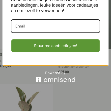
aanbiedingen, leuke ideeën voor cadeautjes
en om jezelf te verwennen!
Stuur me aanbiedingen!
Stephania Erecta
Kerststerren – Mini Poinsettia
(10 stuks) – P6
Groene Kamerplanten
€
29,99
Groene Kamerplanten
€
25,99