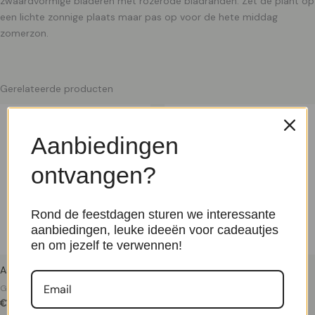
zwaardvormige bladeren met rozerode bladranden. Zet de plant op
een lichte zonnige plaats maar pas op voor de hete middag
zomerzon.
Gerelateerde producten
Aanbiedingen
ontvangen?
Rond de feestdagen sturen we interessante
aanbiedingen, leuke ideeën voor cadeautjes
en om jezelf te verwennen!
Asparagus setaceus P 17 cm
Sprookjesboom P 12 cm
Groene Kamerplanten
Groene Kamerplanten
€
12,50
€
14,99