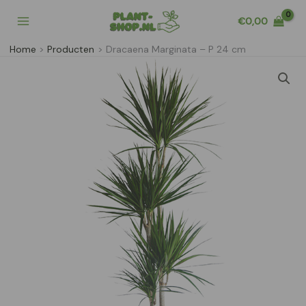
Ga
€
0,00
naar
de
Home
Producten
Dracaena Marginata – P 24 cm
inhoud