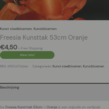
Kunst steelbloemen
,
Kunstbloemen
Freesia Kunsttak 53cm Oranje
€
4,50
+ Free Shipping
Meer Info!
SKU:
df160e75ddae
Categorieën:
Kunst steelbloemen
,
Kunstbloemen
Beschrijving
Aanvullende informatie
De
Freesia Kunsttak 53cm – Oranje
is een stijlvolle en verfijnde