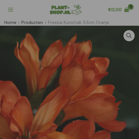
Ga
€
0,00
naar
de
Home
Producten
Freesia Kunsttak 53cm Oranje
inhoud