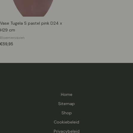
Vase Tugela S pastel pink D24 x
H29 cm
Bloemenvazen
€
59,95
Home
Sitemap
Shop
Cookiebeleid
Privacybeleid