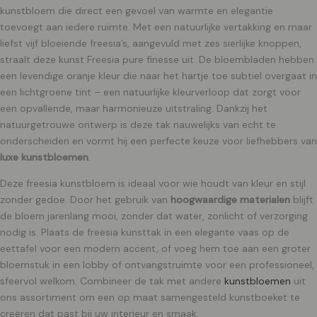
kunstbloem die direct een gevoel van warmte en elegantie
toevoegt aan iedere ruimte. Met een natuurlijke vertakking en maar
liefst vijf bloeiende freesia’s, aangevuld met zes sierlijke knoppen,
straalt deze kunst Freesia pure finesse uit. De bloembladen hebben
een levendige oranje kleur die naar het hartje toe subtiel overgaat in
een lichtgroene tint – een natuurlijke kleurverloop dat zorgt voor
een opvallende, maar harmonieuze uitstraling. Dankzij het
natuurgetrouwe ontwerp is deze tak nauwelijks van echt te
onderscheiden en vormt hij een perfecte keuze voor liefhebbers van
luxe kunstbloemen
.
Deze freesia kunstbloem is ideaal voor wie houdt van kleur en stijl
zonder gedoe. Door het gebruik van
hoogwaardige materialen
blijft
de bloem jarenlang mooi, zonder dat water, zonlicht of verzorging
nodig is. Plaats de freesia kunsttak in een elegante vaas op de
eettafel voor een modern accent, of voeg hem toe aan een groter
bloemstuk in een lobby of ontvangstruimte voor een professioneel,
sfeervol welkom. Combineer de tak met andere
kunstbloemen
uit
ons assortiment om een op maat samengesteld kunstboeket te
creëren dat past bij uw interieur en smaak.