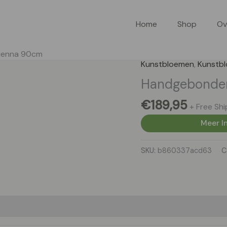
Home
Shop
Ov
Vienna 90cm
Kunstbloemen
,
Kunstb
Handgebonden
€
189,95
+ Free Shi
Meer In
SKU:
b860337acd63
C