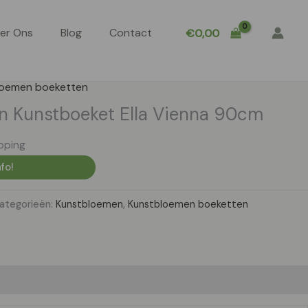
er Ons
Blog
Contact
€
0,00
loemen boeketten
 Kunstboeket Ella Vienna 90cm
pping
fo!
ategorieën:
Kunstbloemen
,
Kunstbloemen boeketten