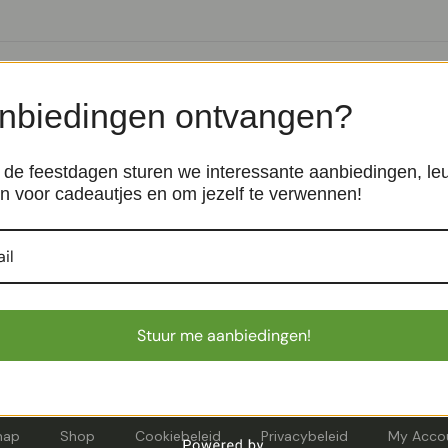
nbiedingen ontvangen?
de feestdagen sturen we interessante aanbiedingen, le
n voor cadeautjes en om jezelf te verwennen!
stbloem 65cm Blauw
Nerine Lely Kunstbloem 70cm
emen
Kunst steelbloemen
€
7,50
Stuur me aanbiedingen!
map
Shop
Cookiebeleid
Privacybeleid
My Acco