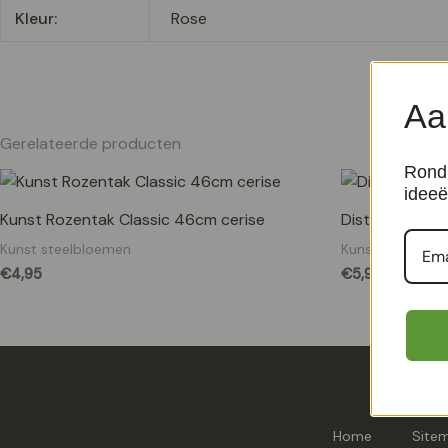
Kleur:
Rose
Aa
Gerelateerde producten
Rond 
ideeë
Kunst Rozentak Classic 46cm cerise
Disteltak kun
Kunst steelbloemen
Kunst steelblo
€
4,95
€
5,95
Home
Site