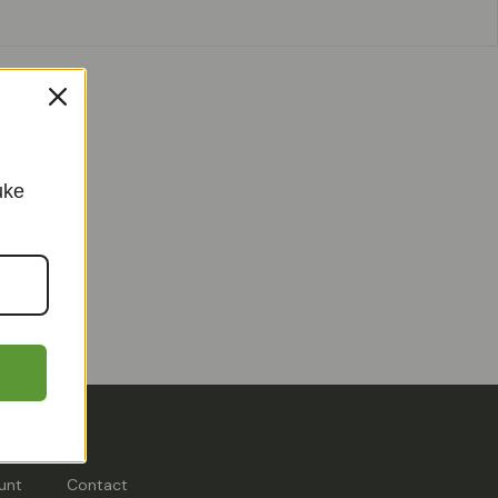
uke
 oranje
unt
Contact