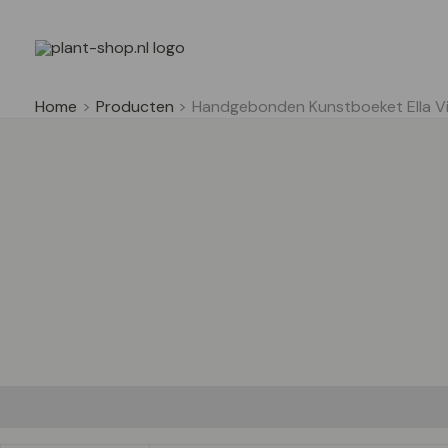
Ga
naar
de
inhoud
Home
Producten
Handgebonden Kunstboeket Ella 
Aanvullende informatie