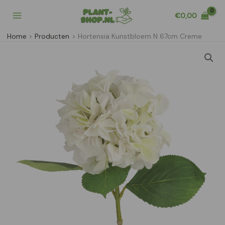
Ga
€
0,00
naar
de
Home
Producten
Hortensia Kunstbloem N 67cm Creme
inhoud