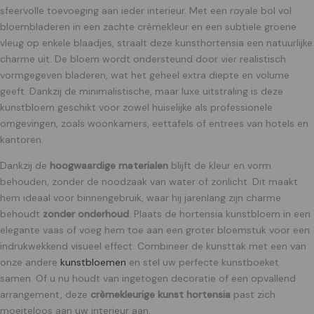
sfeervolle toevoeging aan ieder interieur. Met een royale bol vol
bloembladeren in een zachte crèmekleur en een subtiele groene
vleug op enkele blaadjes, straalt deze kunsthortensia een natuurlijke
charme uit. De bloem wordt ondersteund door vier realistisch
vormgegeven bladeren, wat het geheel extra diepte en volume
geeft. Dankzij de minimalistische, maar luxe uitstraling is deze
kunstbloem geschikt voor zowel huiselijke als professionele
omgevingen, zoals woonkamers, eettafels of entrees van hotels en
kantoren.
Dankzij de
hoogwaardige materialen
blijft de kleur en vorm
behouden, zonder de noodzaak van water of zonlicht. Dit maakt
hem ideaal voor binnengebruik, waar hij jarenlang zijn charme
behoudt
zonder onderhoud
. Plaats de hortensia kunstbloem in een
elegante vaas of voeg hem toe aan een groter bloemstuk voor een
indrukwekkend visueel effect. Combineer de kunsttak met een van
onze andere
kunstbloemen
en stel uw perfecte kunstboeket
samen. Of u nu houdt van ingetogen decoratie of een opvallend
arrangement, deze
crèmekleurige kunst hortensia
past zich
moeiteloos aan uw interieur aan.