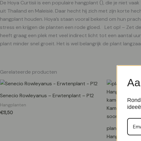
De Hoya Curtisii is een populaire hangplant (), die je niet va
uit Thailand en Maleisië. Daar hecht hij zich met zijn korte 
hangplant houden. Hoya’s staan vooral bekend om hun prachtig
stress en krijgen de planten een rode gloed. Let op! – Zet de
heeft graag een plek met veel indirect licht tot een aantal uu
plant minder snel groeit. Het is wel belangrijk de plant langz
Gerelateerde producten
Aa
Senecio Rowleyanus – Erwtenplant – P12
Rond 
Hangplanten
ideeë
€
11,50
plantje.nl
Hangplanten,Ph