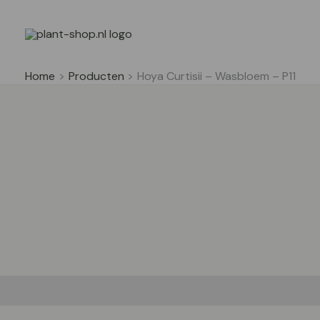
Ga
naar
de
inhoud
Home
Producten
Hoya Curtisii – Wasbloem – P11
Beschrijving