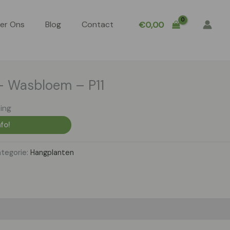
er Ons
Blog
Contact
€
0,00
 – Wasbloem – P11
ing
fo!
tegorie:
Hangplanten