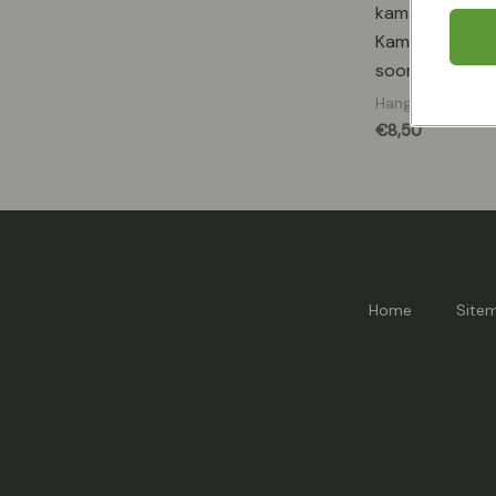
kamerplanten,
Kamerplanten,
soorten Philo
Hangplanten
€
8,50
Home
Site