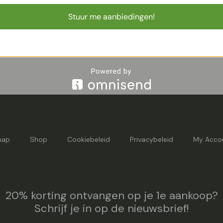
Kleine planten,Groene
Stuur me aanbiedingen!
Woonkamer,Kamerplanten,Alle
dendron
map
Shop
Cookiebeleid
Privacybeleid
My Acco
20% korting ontvangen op je 1e aankoop?
Schrijf je in op de nieuwsbrief!