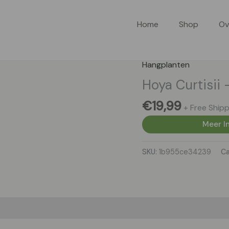
Home
Shop
Ov
Hangplanten
Hoya Curtisii
€
19,99
+ Free Shipp
Meer In
SKU:
1b955ce34239
Ca