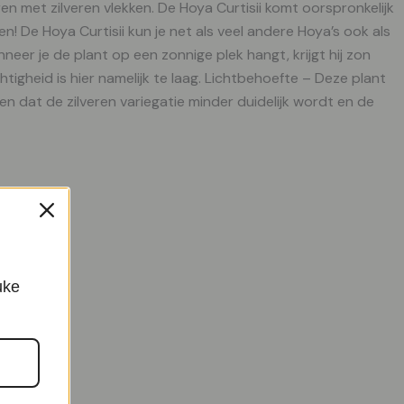
ren met zilveren vlekken. De Hoya Curtisii komt oorspronkelijk
! De Hoya Curtisii kun je net als veel andere Hoya’s ook als
er je de plant op een zonnige plek hangt, krijgt hij zon
igheid is hier namelijk te laag. Lichtbehoefte – Deze plant
en dat de zilveren variegatie minder duidelijk wordt en de
l – P12
uke