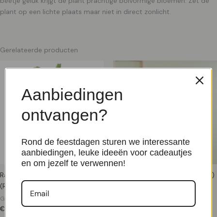
beetje geluk krijgt de plant prachtige bolvormige bloemen. Zet de
plant op een lichte plaats maar niet in direct zonlicht.
Gerelateerde producten
Aanbiedingen
ontvangen?
Rond de feestdagen sturen we interessante
aanbiedingen, leuke ideeën voor cadeautjes
en om jezelf te verwennen!
Ravenala Madagascariensis
Musa Tropicana (Bananenplant)
(Reizigersboom) – P 21 cm
– P17
Groene Kamerplanten
Groene Kamerplanten
€
26,50
€
16,99