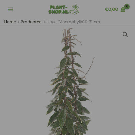
Ga
€
0,00
naar
de
Home
Producten
Hoya 'Macrophylla' P 21 cm
inhoud