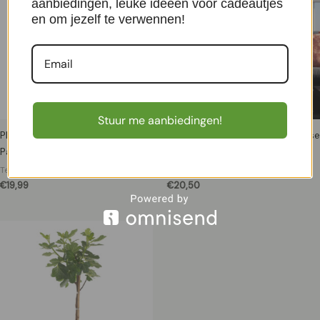
aanbiedingen, leuke ideeën voor cadeautjes
en om jezelf te verwennen!
Stuur me aanbiedingen!
Pluimhortensia wit (Hydrangea
Chamaerops Humilis – Europese
Paniculata) P 23 cm
Dwergpalm – P18
Terrasplanten
Terrasplanten
€
19,99
€
20,50