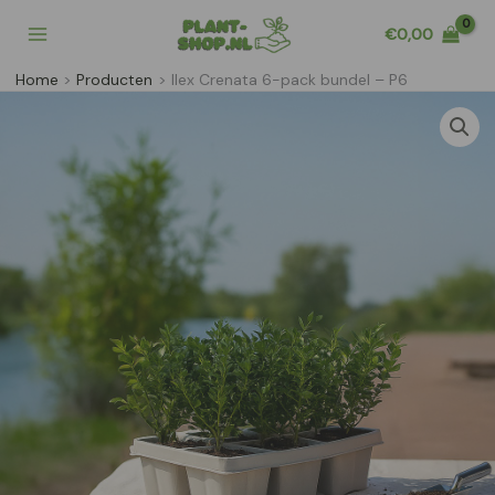
Ga
€
0,00
naar
de
Home
Producten
Ilex Crenata 6-pack bundel – P6
inhoud