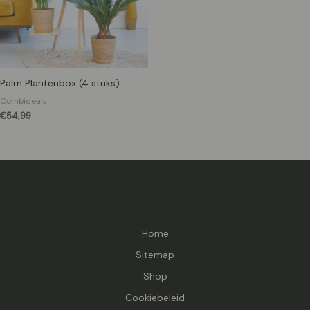
Palm Plantenbox (4 stuks)
Combideals
€
54,99
Home
Sitemap
Shop
Cookiebeleid