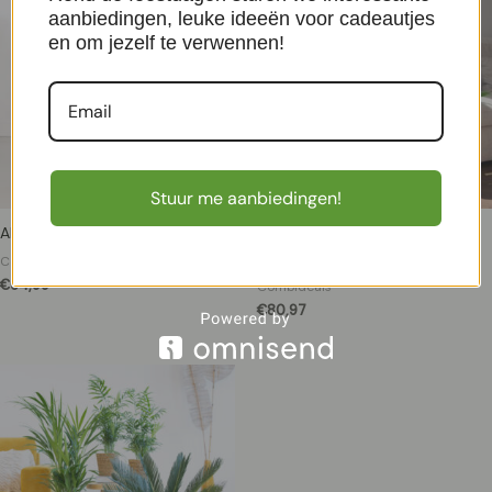
aanbiedingen, leuke ideeën voor cadeautjes
en om jezelf te verwennen!
Stuur me aanbiedingen!
Alocasia Plantenbox – 3 stuks
Luchtzuiverende Plantenbox –
Groot (3 stuks)
Combideals
€
64,99
Combideals
€
80,97