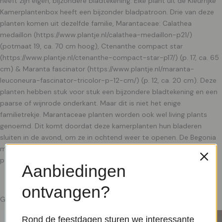
heeft zijn eigen, bijzondere bladtekening. Elke plant uit de Kleurrijke
Kamerplantenbox heeft een bijzonder bladpatroon. Drie van deze
planten komen uit dezelfde familie, Marantaceae: Calathea
medaillon (https://www.plantje.nl/calathea-medaillon-p21/)
(potmaat 19, ca. 70 cm hoog), Ctenanthe compact star
(https://www.plantje.nl/ctenanthe-compact-star-p17/) (p. 17, ca. 65
cm) & Maranta fascinator (https://www.plantje.nl/maranta-
leuconeura-fascinator-tricolor-p-12-cm/) (p. 12, ca. 20 cm). Deze
planten hebben stuk voor stuk een bijzondere bladtekening en een
paarse of wijnrode onderkant. Maar dit is niet het enige
familietrekje. Marantaceae planten worden ook wel living plants
genoemd. Dit komt doordat deze kamerplanten hun bladeren
sluiten in de avond, om ze in ochtend weer te openen. De Begonia
maculata (https://www.plantje.nl/begonia-maculata-stippelplant-
p-12/)
Aanbiedingen
ontvangen?
Gerelateerde producten
Rond de feestdagen sturen we interessante