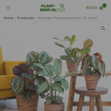
Ga
€
0,00
naar
de
Home
Producten
Kleurrijke Kamerplantenbox (4 stuks)
inhoud