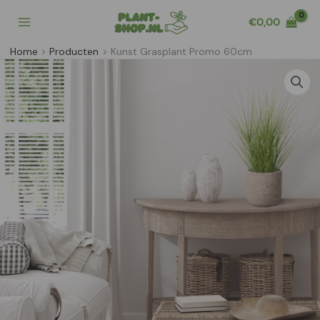
Ga
€
0,00
naar
de
Home
Producten
Kunst Grasplant Promo 60cm
inhoud