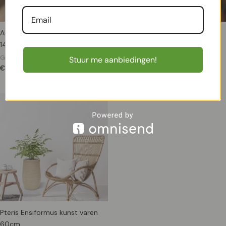
Alocasia Sarian kunstplant
Alocasia Kunstplant 40cm
140cm
Burgundy
Groene kunstplanten
Groene kunstplanten
Stuur me aanbiedingen!
€
119,95
€
10,95
Pteris Ensiformus kunst varen
60cm