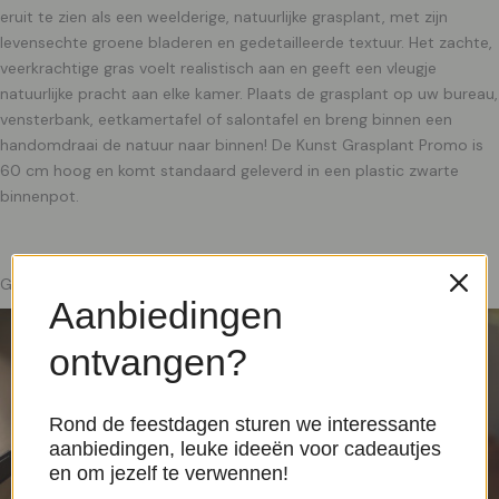
eruit te zien als een weelderige, natuurlijke grasplant, met zijn
levensechte groene bladeren en gedetailleerde textuur. Het zachte,
veerkrachtige gras voelt realistisch aan en geeft een vleugje
natuurlijke pracht aan elke kamer. Plaats de grasplant op uw bureau,
vensterbank, eetkamertafel of salontafel en breng binnen een
handomdraai de natuur naar binnen! De Kunst Grasplant Promo is
60 cm hoog en komt standaard geleverd in een plastic zwarte
binnenpot.
Gerelateerde producten
Aanbiedingen
ontvangen?
Rond de feestdagen sturen we interessante
aanbiedingen, leuke ideeën voor cadeautjes
en om jezelf te verwennen!