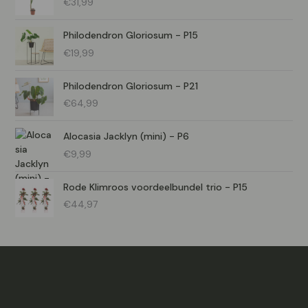
€
31,99
b
a
Philodendron Gloriosum - P15
a
€
19,99
r
Philodendron Gloriosum - P21
h
€
64,99
e
i
Alocasia Jacklyn (mini) - P6
d
€
9,99
Rode Klimroos voordeelbundel trio - P15
€
44,97