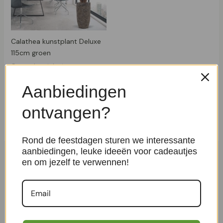
Calathea kunstplant Deluxe
115cm groen
Groene kunstplanten
€
199,95
Aanbiedingen
ontvangen?
1
2
3
4
…
7
8
9
→
Rond de feestdagen sturen we interessante
aanbiedingen, leuke ideeën voor cadeautjes
en om jezelf te verwennen!
Z
Zoeken
o