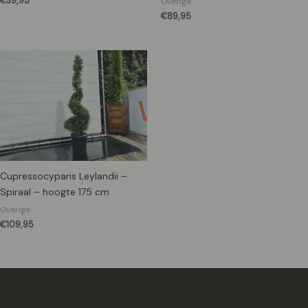
€
39,95
Overige
€
89,95
Cupressocyparis Leylandii –
Spiraal – hoogte 175 cm
Overige
€
109,95