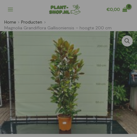
Ga
€
0,00
naar
de
Home
Producten
inhoud
Magnolia Grandiflora Gallisoniensis – hoogte 200 cm