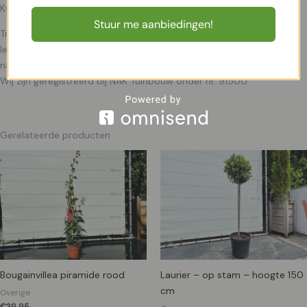
Kwaliteitsgarantie
Stuur me aanbiedingen!
Tropictrees selecteert zijn planten zelf bij de kweker. Kwaliteit en
leveringsbetrouwbaarheid staan bij ons centraal. Het blijft een
natuurproduct waardoor het altijd iets kan afwijken van de foto’s.
Wij zijn geregistreerd bij NAK Tuinbouw onder nr. 91500
Gerelateerde producten
Bougainvillea piramide rood
Laurier – op stam – hoogte 150
cm
Overige