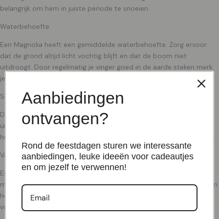
belangrijk om hem in juiste periode te snoeien.
Waterbehoefte
Een Magnolia heeft een gemiddelde waterbehoefte. Zorg ervoor
dat de grond altijd licht vochtig blijft en dat de boom niet
uitdroogt. Door regelmatig je vinger goed in de aarde steken merk
je snel of de boom te droog of te nat staat.
Aanbiedingen
Snoeien
ontvangen?
De Magnolia hoeft in principe niet gesnoeid te worden. Het is
uiteraard wel mogelijk om dode takken weg te knippen. Mocht je
hem wel willen snoeien dan moet je dit in de wintermaanden doen.
Rond de feestdagen sturen we interessante
Voeding
aanbiedingen, leuke ideeën voor cadeautjes
en om jezelf te verwennen!
Extra voeding bevordert de groei van de Magnolia en geeft een
mooie kleur aan het blad. De Magnolia heeft alleen voeding nodig in
het groeiseizoen van maart t/m oktober. Wij adviseren om deze
voeding te gebruiken.