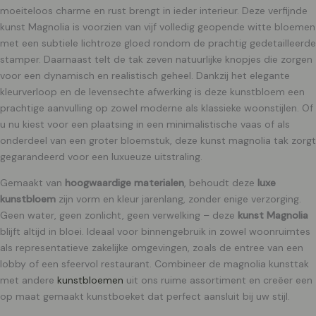
moeiteloos charme en rust brengt in ieder interieur. Deze verfijnde
kunst Magnolia is voorzien van vijf volledig geopende witte bloemen
met een subtiele lichtroze gloed rondom de prachtig gedetailleerde
stamper. Daarnaast telt de tak zeven natuurlijke knopjes die zorgen
voor een dynamisch en realistisch geheel. Dankzij het elegante
kleurverloop en de levensechte afwerking is deze kunstbloem een
prachtige aanvulling op zowel moderne als klassieke woonstijlen. Of
u nu kiest voor een plaatsing in een minimalistische vaas of als
onderdeel van een groter bloemstuk, deze kunst magnolia tak zorgt
gegarandeerd voor een luxueuze uitstraling.
Gemaakt van
hoogwaardige materialen
, behoudt deze
luxe
kunstbloem
zijn vorm en kleur jarenlang, zonder enige verzorging.
Geen water, geen zonlicht, geen verwelking – deze
kunst Magnolia
blijft altijd in bloei. Ideaal voor binnengebruik in zowel woonruimtes
als representatieve zakelijke omgevingen, zoals de entree van een
lobby of een sfeervol restaurant. Combineer de magnolia kunsttak
met andere
kunstbloemen
uit ons ruime assortiment en creëer een
op maat gemaakt kunstboeket dat perfect aansluit bij uw stijl.