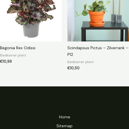
Begonia Rex Odissi
Scindapsus Pictus – Zilverrank –
P12
Badkamer plant
€
10,99
Badkamer plant
€
10,50
Home
Sitemap