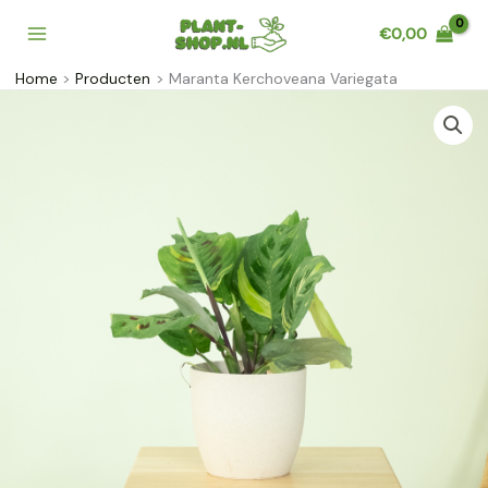
Ga
€
0,00
naar
de
Home
Producten
Maranta Kerchoveana Variegata
inhoud