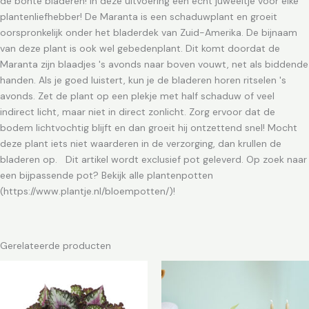
de bonte bladeren! In deze uitvoering een echt juweeltje voor elke
plantenliefhebber! De Maranta is een schaduwplant en groeit
oorspronkelijk onder het bladerdek van Zuid-Amerika. De bijnaam
van deze plant is ook wel gebedenplant. Dit komt doordat de
Maranta zijn blaadjes 's avonds naar boven vouwt, net als biddende
handen. Als je goed luistert, kun je de bladeren horen ritselen 's
avonds. Zet de plant op een plekje met half schaduw of veel
indirect licht, maar niet in direct zonlicht. Zorg ervoor dat de
bodem lichtvochtig blijft en dan groeit hij ontzettend snel! Mocht
deze plant iets niet waarderen in de verzorging, dan krullen de
bladeren op. Dit artikel wordt exclusief pot geleverd. Op zoek naar
een bijpassende pot? Bekijk alle plantenpotten
(https://www.plantje.nl/bloempotten/)!
Gerelateerde producten