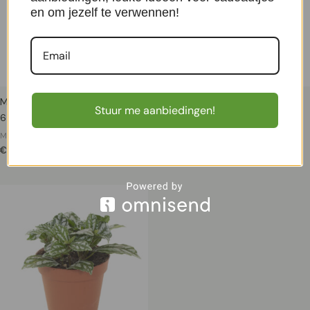
en om jezelf te verwennen!
Mini Euphorbia Leuconeura – P
Philodendron Green Princess –
Stuur me aanbiedingen!
6 cm
P12
Mini planten
Mini planten
€
9,99
€
9,99