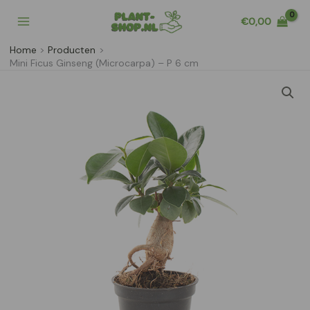
Ga
€
0,00
naar
de
Home
Producten
inhoud
Mini Ficus Ginseng (Microcarpa) – P 6 cm