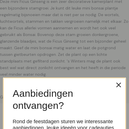
Deze mini Ficus Ginseng is een zeer decoratieve kamerplant met
een bijzondere stamgroei. Je kunt dit leuke mini bonsai plantje
regelmatig bijsnoeien maar dat is niet per se nodig. De wortels,
luchtwortels, stammen en takken vergroeien namelijk met elkaar. Zo
kan de Ficus allerlei vormen aannemen en wordt het ook veel
gebruikt als Bonsai. Bovenop deze stam groeien donkergroene,
glanzende blaadjes, wat de Ficus Ginseng tot een bijzonder geheel
maakt. Geef de mini bonsai matig water en laat de potgrond
tussen gietbeurten opdrogen. Zet de plant op een lichte
standplaats met gefilterd zonlicht. 's Winters mag de plant ook
best wel wat direct zonlicht ontvangen en het heeft in die periode
veel minder water nodig.
Aanbiedingen
Gerelateerde producten
ontvangen?
Rond de feestdagen sturen we interessante
aanbiedingen, leuke ideeën voor cadeautjes