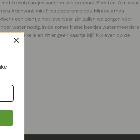
mix met 5 mini plantjes varieren van potmaat 6cm t/m 7cm waar
era Adansonii, mini Pilea peperomioides, Mini calathea
cht een plantje niet leverbaar zijn zullen we zorgen voor
 minder water nodig. In de zomer kleine beetjes water meerdere
plant welke is en zit er geen kaartje bij? Kijk even op de
uke