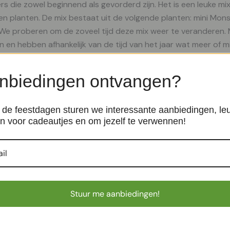
rs die zowel beginnend als gevorderd zijn. Het is een leuke 
n planten. De mix bestaat uit de volgende planten: mini Monst
e proberen om de zoveel tijd deze mix weer te veranderen. Mo
on en hebben afhankelijk van de tijd van het jaar wat meer of
ten herkennen Heb je de box ontvangen en vraag je je af welke 
eel van de planten het geval. Staat
nbiedingen ontvangen?
de feestdagen sturen we interessante aanbiedingen, le
n voor cadeautjes en om jezelf te verwennen!
lusief minibags – 3 stuks
en
Stuur me aanbiedingen!