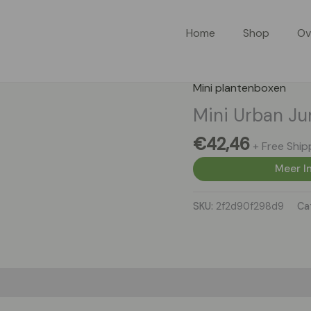
Home
Shop
Ov
Mini plantenboxen
Mini Urban Jun
€
42,46
+ Free Ship
Meer In
SKU:
2f2d90f298d9
Ca