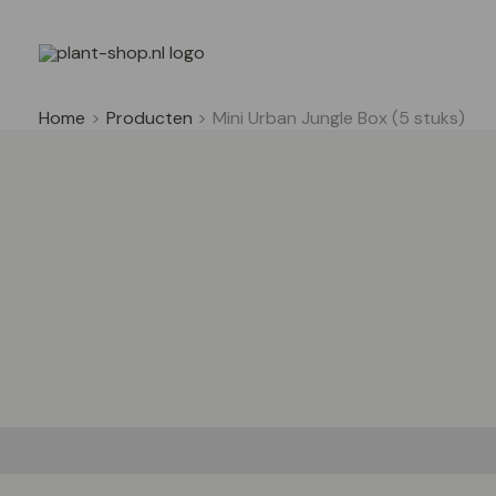
Ga
naar
de
inhoud
Home
Producten
Mini Urban Jungle Box (5 stuks)
Beschrijving