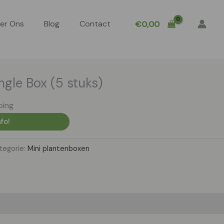
er Ons
Blog
Contact
€
0,00
gle Box (5 stuks)
ping
fo!
tegorie:
Mini plantenboxen