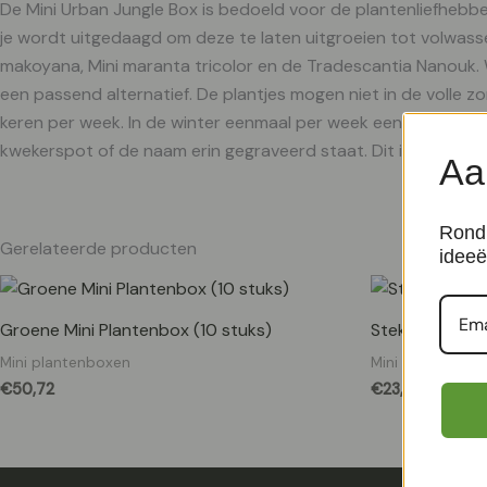
De Mini Urban Jungle Box is bedoeld voor de plantenliefhebbe
je wordt uitgedaagd om deze te laten uitgroeien tot volwasse
makoyana, Mini maranta tricolor en de Tradescantia Nanouk. W
een passend alternatief. De plantjes mogen niet in de volle z
keren per week. In de winter eenmaal per week een beetje. Plan
kwekerspot of de naam erin gegraveerd staat. Dit is bij een d
Aa
Rond 
Gerelateerde producten
ideeë
Groene Mini Plantenbox (10 stuks)
Stekjesbox inc
Mini plantenboxen
Mini plantenbox
€
50,72
€
23,49