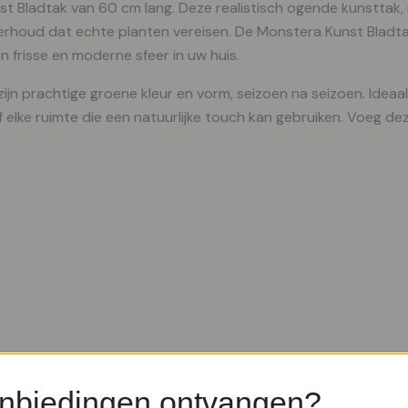
t Bladtak van 60 cm lang. Deze realistisch ogende kunsttak, me
erhoud dat echte planten vereisen. De Monstera Kunst Bladta
 frisse en moderne sfeer in uw huis.
 prachtige groene kleur en vorm, seizoen na seizoen. Ideaal v
f elke ruimte die een natuurlijke touch kan gebruiken. Voeg 
tstraling zonder onderhoud. Zijn realistische groene bladeren
j zijn kleur en vorm, seizoen na seizoen. Ideaal voor elke va
nbiedingen ontvangen?