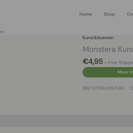
Home
Shop
Ov
en
Kunstbloemen
Monstera Kun
€
4,95
+ Free Shippi
Meer In
SKU:
6359b3d97b8b
C