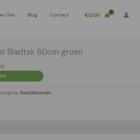
er Ons
Blog
Contact
€
0,00
st Bladtak 60cm groen
ng
fo!
ategorie:
Kunstbloemen