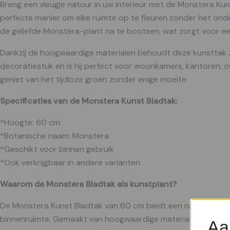
Breng een vleugje natuur in uw interieur met de Monstera Kuns
perfecte manier om elke ruimte op te fleuren zonder het ond
de geliefde Monstera-plant na te bootsen, wat zorgt voor een
Dankzij de hoogwaardige materialen behoudt deze kunsttak zijn
decoratiestuk en is hij perfect voor woonkamers, kantoren, o
geniet van het tijdloze groen zonder enige moeite.
Specificaties van de Monstera Kunst Bladtak:
*Hoogte: 60 cm
*Botanische naam: Monstera
*Geschikt voor binnen gebruik
*Ook verkrijgbaar in andere varianten
Waarom de Monstera Bladtak als kunstplant?
De Monstera Kunst Bladtak van 60 cm biedt een natuurlijke ui
binnenruimte. Gemaakt van hoogwaardige materialen, behoudt hi
Aa