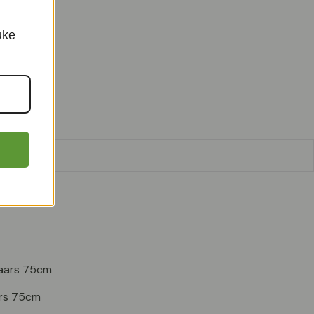
uke
ten.
rs 75cm