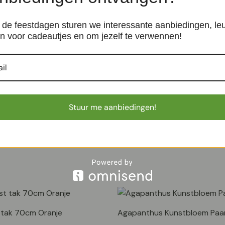
kan gebruiken.
er enige moeite
de feestdagen sturen we interessante aanbiedingen, le
e
n voor cadeautjes en om jezelf te verwennen!
 te onderscheiden is
 kijkje in ons volledige assortiment aan
Monstera kunstplan
Stuur me aanbiedingen!
 tak 70cm Oranje
Agapanthus Kunstbloem Paa