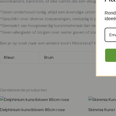
woonkamers, kantoren, of elke ruimte die een vleugje natuur 
*Geen onderhoud nodig, altijd een levendige uitstraling zond
Rond 
*Geschikt voor diverse toepassingen, veelzijdig in presentati
ideeë
*Gemaakt van hoogwaardig kunstmateriaal dat niet van echt
*Geen allergieën of zorgen over water geven of zonlicht
Ben je op zoek naar een andere soort Monstera? Neem dan een
Kleur:
Bruin
Gerelateerde producten
Delphinium kunstbloem 86cm rose
Skimmia Kunst