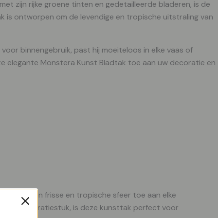
t zijn rijke groene tinten en gedetailleerde bladeren, is de
k is ontworpen om de levendige en tropische uitstraling van
oor binnengebruik, past hij moeiteloos in elke vaas of
deze elegante Monstera Kunst Bladtak toe aan uw decoratie en
 voegen een frisse en tropische sfeer toe aan elke
as of decoratiestuk, is deze kunsttak perfect voor