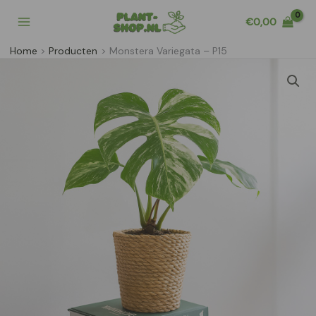
Ga
€
0,00
naar
de
Home
Producten
Monstera Variegata – P15
inhoud