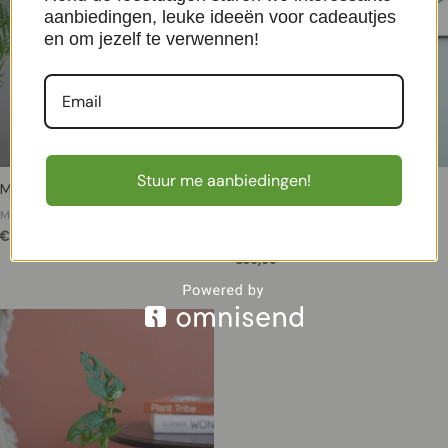
aanbiedingen, leuke ideeën voor cadeautjes
en om jezelf te verwennen!
Stuur me aanbiedingen!
Monstera Duo – P12
Rhaphidophora Celatocaulis –
P14
Monstera Gatenplant
€
21,98
Monstera Gatenplant
€
39,99