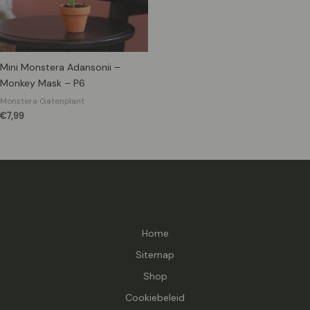
Mini Monstera Adansonii –
Monkey Mask – P6
Monstera Gatenplant
€
7,99
Home
Sitemap
Shop
Cookiebeleid