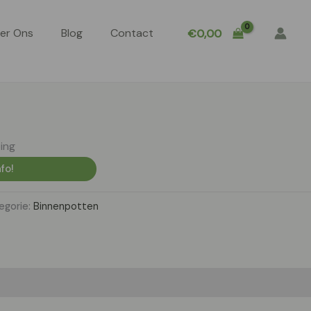
er Ons
Blog
Contact
€
0,00
ing
fo!
egorie:
Binnenpotten