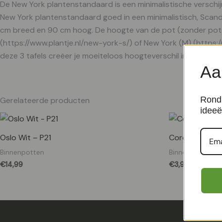
De New York plantenstandaard is een minimalistische verschij
New York plantenstandaard goed in een minimalistisch, Scandi
cm breed en 90 cm hoog. De hoogte van de pot (zonder poten
(https://www.plantje.nl/new-york-s/) of New York (M) (https:/
deze 3 tafels creëer je moeiteloos hoogteverschil in het inter
Aa
Rond 
Gerelateerde producten
ideeë
Oslo Wit – P21
Cordoba – Terr
Binnenpotten
Binnenpotten
€
14,99
€
3,99