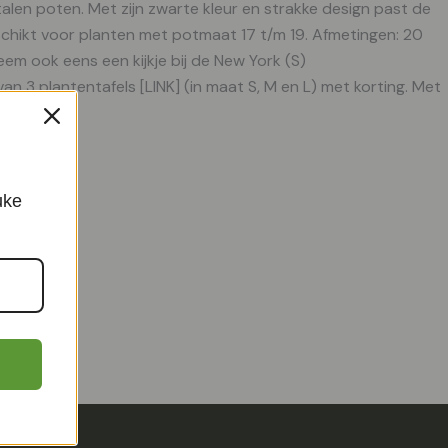
alen poten. Met zijn zwarte kleur en strakke design past de
eschikt voor planten met potmaat 17 t/m 19. Afmetingen: 20
m ook eens een kijkje bij de New York (S)
an 3 plantentafels [LINK] (in maat S, M en L) met korting. Met
uke