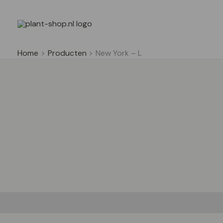
Ga
naar
de
inhoud
Home
Producten
New York – L
Beschrijving