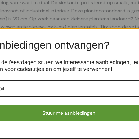
ning van zwart metaal. De vierkante pot steunt op smalle, met
navisch of industrieel interieur. Deze plantenstandaard is g
) is 20 cm. Op zoek naar een kleinere plantenstandaard? Nee
/www.plantje.nl/new-york-m/) plantentafels. Tip: shop de set v
ieur, zonder dat je hier hoge planten voor nodig hebt.
nbiedingen ontvangen?
de feestdagen sturen we interessante aanbiedingen, le
n voor cadeautjes en om jezelf te verwennen!
acotta potje klein – P6
Goteburg – Zwart – P17
Binnenpotten
€
17,99
Stuur me aanbiedingen!