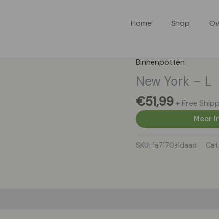
Home
Shop
Ov
Binnenpotten
New York – L
€
51,99
+ Free Shipp
Meer In
SKU:
fa7170a1daad
Cat