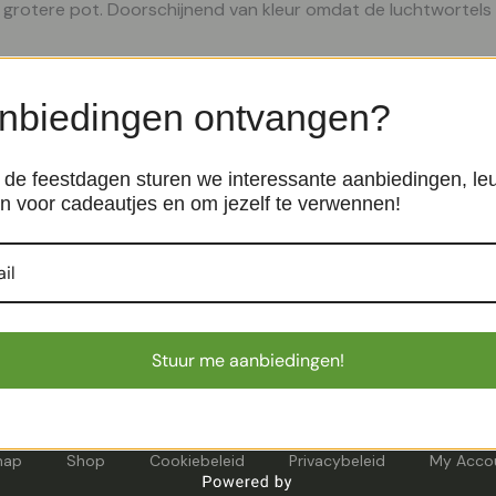
grotere pot. Doorschijnend van kleur omdat de luchtwortels 
nbiedingen ontvangen?
de feestdagen sturen we interessante aanbiedingen, le
n voor cadeautjes en om jezelf te verwennen!
t 'army' – P 15 cm
Terracotta pot met schotel 
gdheden
Planten benodigdheden
€
9,99
Stuur me aanbiedingen!
map
Shop
Cookiebeleid
Privacybeleid
My Acco