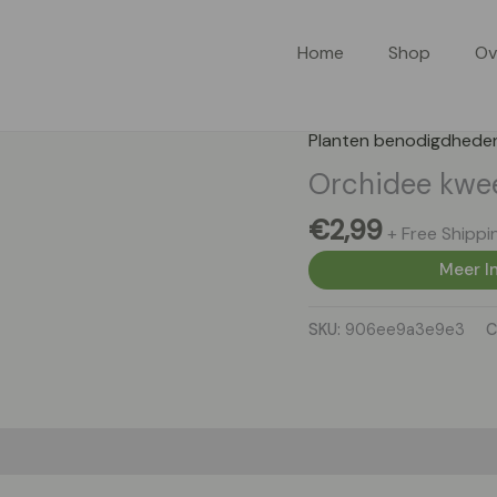
Home
Shop
Ov
Planten benodigdhede
Orchidee kwe
€
2,99
+ Free Shippi
Meer In
SKU:
906ee9a3e9e3
C