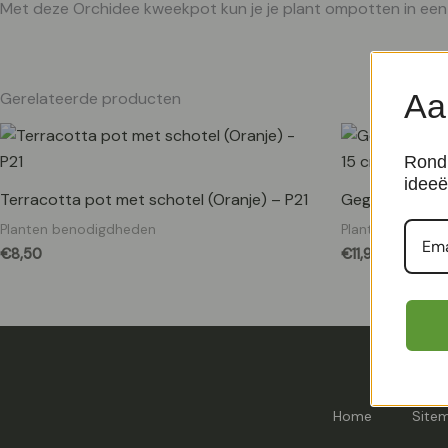
Met deze Orchidee kweekpot kun je je plant ompotten in een 
Aa
Gerelateerde producten
Rond 
ideeë
Terracotta pot met schotel (Oranje) – P21
Geglazuurde po
Planten benodigdheden
Planten benodi
€
8,50
€
11,90
Home
Site