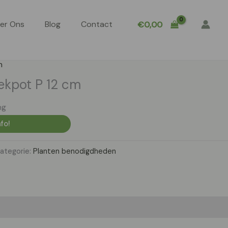
er Ons
Blog
Contact
€
0,00
n
ekpot P 12 cm
ng
fo!
ategorie:
Planten benodigdheden