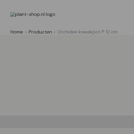
Ga
naar
de
inhoud
Home
Producten
Orchidee kweekpot P 12 cm
Beschrijving