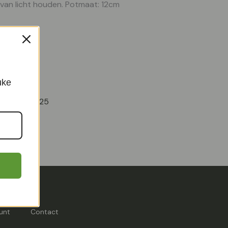
van licht houden. Potmaat: 12cm
uke
(taupe) – P25
unt
Contact