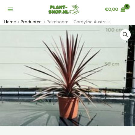
Ga
€
0,00
naar
de
Home
Producten
Palmboom – Cordyline Australis
inhoud