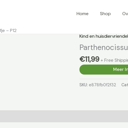
Home
Shop
Ov
fje – P12
Kind en huisdiervriendel
Parthenocissus
€
11,99
+ Free Shippi
Meer In
SKU:
e878fb0f2f32
Cat