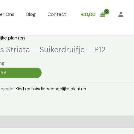
er Ons
Blog
Contact
€
0,00
ijke planten
 Striata – Suikerdruifje – P12
ng
fo!
egorie:
Kind en huisdiervriendelijke planten