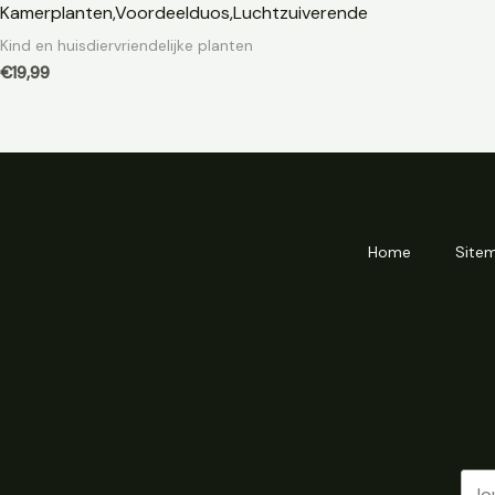
Kamerplanten,Voordeelduos,Luchtzuiverende
Kind en huisdiervriendelijke planten
€
19,99
Home
Site