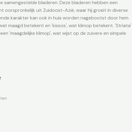
oene samengestelde bladeren. Deze bladeren hebben een
 oorspronkelijk uit Zuidoost-Azië, waar hij groeit in diverse
immende karakter kan ook in huis worden nagebootst door hem
at maagd betekent en 'kissos', wat klimop betekent. 'Striata'
en 'maagdelijke klimop', wat wijst op de zuivere en simpele
nten