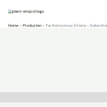
Ga
naar
de
inhoud
Home
Producten
Parthenocissus Striata – Suikerdrui
Beschrijving