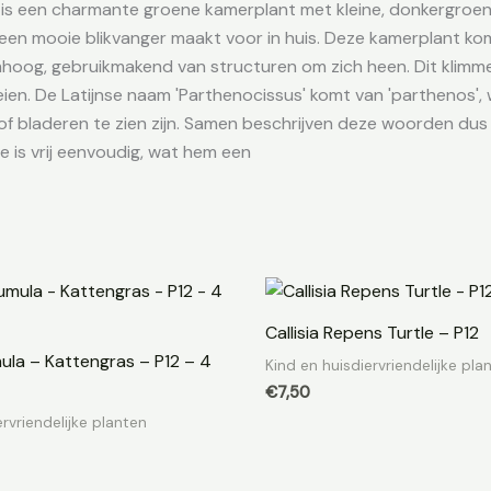
je, is een charmante groene kamerplant met kleine, donkergr
 een mooie blikvanger maakt voor in huis. Deze kamerplant komt
ak omhoog, gebruikmakend van structuren om zich heen. Dit kl
en. De Latijnse naam 'Parthenocissus' komt van 'parthenos', w
f bladeren te zien zijn. Samen beschrijven deze woorden dus e
e is vrij eenvoudig, wat hem een
Callisia Repens Turtle – P12
la – Kattengras – P12 – 4
Kind en huisdiervriendelijke pla
€
7,50
ervriendelijke planten