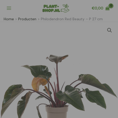
Ga
€
0,00
naar
de
Home
Producten
Philodendron Red Beauty – P 27 cm
inhoud