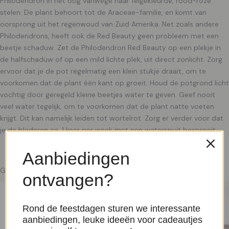
Philodendron in het oog vanwege haar felgekleurde, rood-roze
stelen. De plant behoort tot de Araceae-familie, en komt van
oorsprong uit het regenwoud van Zuid Amerika. Net zoals andere
Philodendrons, heeft ook de Red Beauty geen probleem met een
beetje schaduw. Zet de Philodendron Red Beauty op een plekje in
de halfschaduw of op een mild lichte plek, uit direct zonlicht. Zorg
ervoor dat je de pot regelmatig een klein stukje draait, om te
voorkomen dat de plant één kant op groeit. Houd de potgrond licht
vochtig door geregeld kleine beetjes water te geven. Geef nooit
veel water tegelijk, om te voorkomen dat de plant natte voeten
krijgt. Dit kan namelijk leiden tot wortelrot. Zorg er verder voor dat
je de bladeren ca. 1 keer per week met een waterspuit besproeit.
Aanbiedingen
Gerelateerde producten
ontvangen?
Rond de feestdagen sturen we interessante
aanbiedingen, leuke ideeën voor cadeautjes