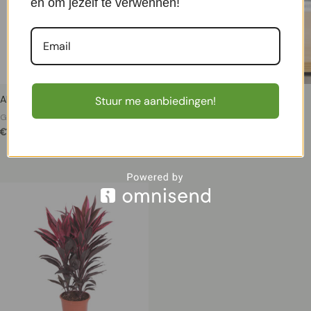
en om jezelf te verwennen!
Alocasia Stingray – P 12 cm
Alocasia Dragon Scale (mini) –
Stuur me aanbiedingen!
P6
Groene Kamerplanten
€
11,99
Groene Kamerplanten
€
8,99