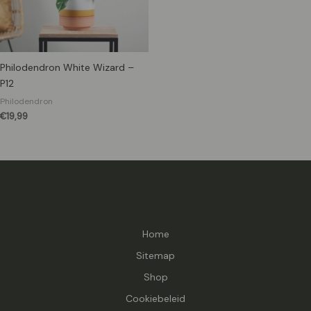
Philodendron White Wizard –
P12
Philodendron
€
19,99
Home
Sitemap
Shop
Cookiebeleid