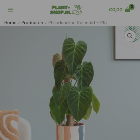
Ga
€
0,00
naar
de
Home
Producten
Philodendron Splendid – P15
inhoud