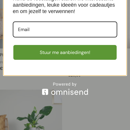
aanbiedingen, leuke ideeën voor cadeautjes
en om jezelf te verwennen!
Stuur me aanbiedingen!
Philodendron Verrucosum – P15
Philodendron – Pink Princess –
P19
Philodendron
€
17,50
Philodendron
€
29,99