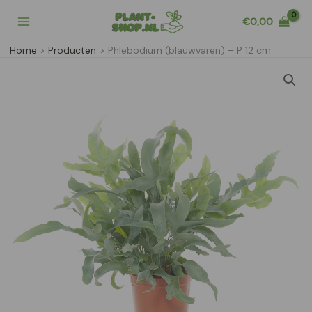
Ga
€
0,00
naar
de
Home
Producten
Phlebodium (blauwvaren) – P 12 cm
inhoud