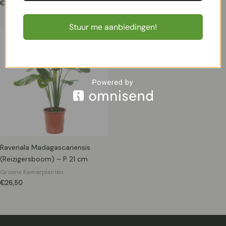
€
12,99
€
11,99
Stuur me aanbiedingen!
Ravenala Madagascariensis
(Reizigersboom) – P 21 cm
Groene Kamerplanten
€
26,50