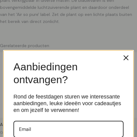
plant verkrijgbaar in diverse maten. De blauwvaren is een
bovengemiddelde luchtzuiverende plant en daardoor onderdeel
van het 'Air so pure' label. Zet de plant op een lichte plaats buiten
het bereik van direct zonlicht.
Gerelateerde producten
Aanbiedingen
ontvangen?
Rond de feestdagen sturen we interessante
aanbiedingen, leuke ideeën voor cadeautjes
en om jezelf te verwennen!
Asplenium Nidus P 17 cm
Alocasia Stingray – P 12 cm
Groene Kamerplanten
Groene Kamerplanten