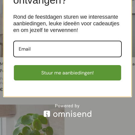
Rond de feestdagen sturen we interessante
aanbiedingen, leuke ideeën voor cadeautjes
en om jezelf te verwennen!
Mini Pannenkoekplant – Pilea
Peperomia Polybotrya variegata
Peperomioides – P6
(raindrop) – P 12 cm
Stuur me aanbiedingen!
Pannenkoekenplant Pilea
Pannenkoekenplant Pilea
Peperomioides
Peperomioides
€
7,99
€
24,99