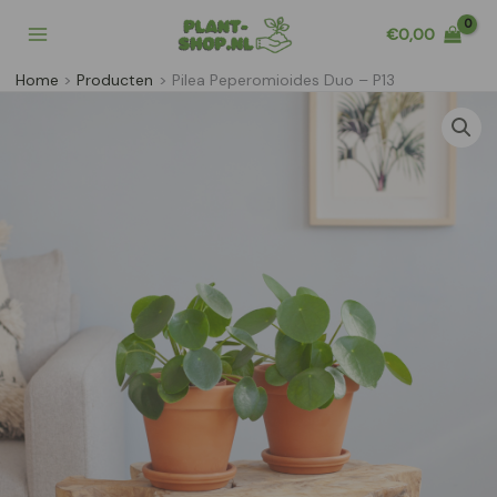
Ga
€
0,00
naar
de
Home
Producten
Pilea Peperomioides Duo – P13
inhoud