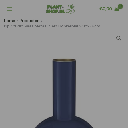
Ga
€
0,00
naar
de
Home
Producten
inhoud
Pip Studio Vaas Metaal Klein Donkerblauw 15x26cm