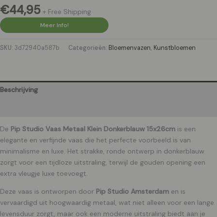
€
44,95
+ Free Shipping
Meer Info!
SKU:
3d72940a587b
Categorieën:
Bloemenvazen
,
Kunstbloemen
Beschrijving
Aanvullende informatie
De
Pip Studio Vaas Metaal Klein Donkerblauw 15x26cm
is een
elegante en verfijnde vaas die het perfecte voorbeeld is van
minimalisme en luxe. Het strakke, ronde ontwerp in donkerblauw
zorgt voor een tijdloze uitstraling, terwijl de gouden opening een
extra vleugje luxe toevoegt.
Deze vaas is ontworpen door
Pip Studio Amsterdam
en is
vervaardigd uit hoogwaardig metaal, wat niet alleen voor een lange
levensduur zorgt, maar ook een moderne uitstraling biedt aan je